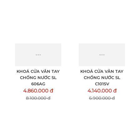
SL821GOLD
4.380.000 đ
27.360.000 đ
7.300.000 đ
45.600.000 đ
KHOÁ CỬA VÂN TAY
KHOÁ CỬA VÂN TAY
CHỐNG NƯỚC SL
CHỐNG NƯỚC SL
606AG
C101SV
4.860.000 đ
4.140.000 đ
8.100.000 đ
6.900.000 đ