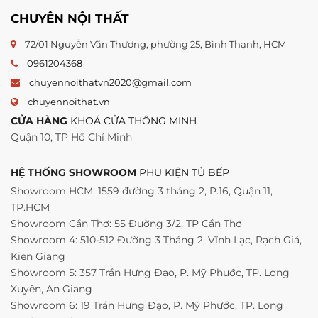
CHUYÊN NỘI THẤT
72/01 Nguyễn Văn Thương, phường 25, Bình Thạnh, HCM
0961204368
chuyennoithatvn2020@gmail.com
chuyennoithat.vn
CỬA HÀNG
KHOÁ CỬA THÔNG MINH
Quận 10, TP Hồ Chí Minh
HỆ THỐNG SHOWROOM
PHỤ KIỆN TỦ BẾP
Showroom HCM: 1559 đường 3 tháng 2, P.16, Quận 11,
TP.HCM
Showroom Cần Thơ: 55 Đường 3/2, TP Cần Thơ
Showroom 4: 510-512 Đường 3 Tháng 2, Vĩnh Lạc, Rạch Giá,
Kien Giang
Showroom 5: 357 Trần Hưng Đạo, P. Mỹ Phước, TP. Long
Xuyên, An Giang
Showroom 6: 19 Trần Hưng Đạo, P. Mỹ Phước, TP. Long