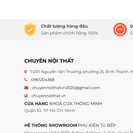
Chất lượng hàng đầu
G
Sản phẩm chính hãng 100%
G
CHUYÊN NỘI THẤT
72/01 Nguyễn Văn Thương, phường 25, Bình Thạnh,
0961204368
chuyennoithatvn2020@gmail.com
chuyennoithat.vn
CỬA HÀNG
KHOÁ CỬA THÔNG MINH
Quận 10, TP Hồ Chí Minh
HỆ THỐNG SHOWROOM
PHỤ KIỆN TỦ BẾP
Showroom HCM: 1559 đường 3 tháng 2, P.16, Quận 1