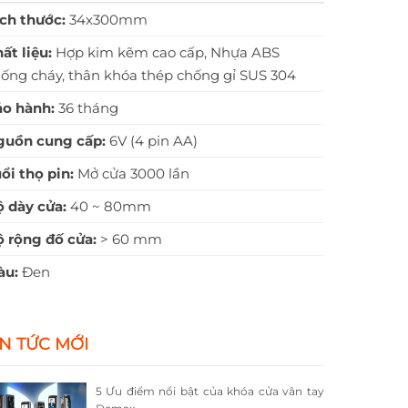
ch thước:
34x300mm
ất liệu:
Hợp kim kẽm cao cấp, Nhựa ABS
ống cháy, thân khóa thép chống gỉ SUS 304
o hành:
36 tháng
guồn cung cấp:
6V (4 pin AA)
ổi thọ pin:
Mở cửa 3000 lần
 dày cửa:
40 ~ 80mm
 rộng đố cửa:
> 60 mm
àu:
Đen
IN TỨC MỚI
5 Ưu điểm nổi bật của khóa cửa vân tay