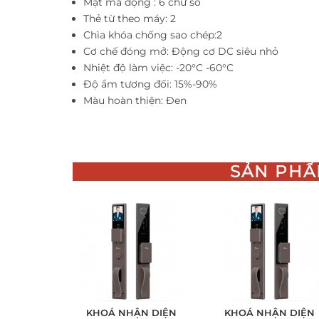
Mật mã động : 6 chữ số
Thẻ từ theo máy: 2
Chìa khóa chống sao chép:2
Cơ chế đóng mở: Động cơ DC siêu nhỏ
Nhiệt độ làm việc: -20°C -60°C
Độ ẩm tương đối: 15%-90%
Màu hoàn thiện: Đen
SẢN PHẨ
KHOÁ NHẬN DIỆN
KHOÁ NHẬN DIỆN