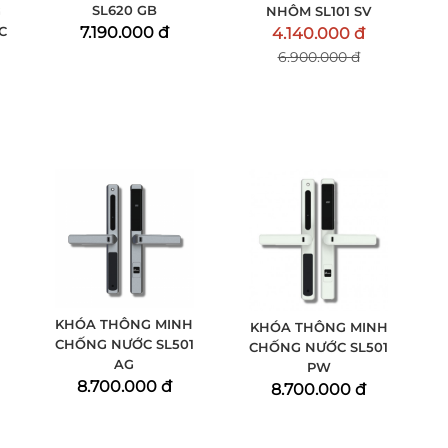
SL620 GB
G
NHÔM SL101 SV
7.190.000 đ
C
4.140.000 đ
6.900.000 đ
KHÓA THÔNG MINH
KHÓA THÔNG MINH
CHỐNG NƯỚC SL501
CHỐNG NƯỚC SL501
AG
PW
8.700.000 đ
8.700.000 đ