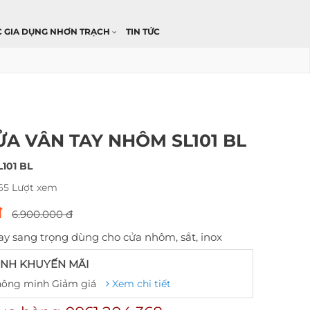
C GIA DỤNG NHƠN TRẠCH
TIN TỨC
A VÂN TAY NHÔM SL101 BL
L101 BL
165 Lượt xem
đ
6.900.000 đ
ay sang trọng dùng cho cửa nhôm, sắt, inox
NH KHUYẾN MÃI
hông minh Giảm giá
Xem chi tiết