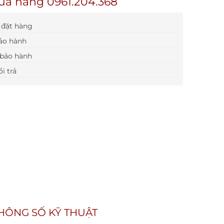
ua hàng 0961.204.368
đặt hàng
ảo hành
bảo hành
i trả
HÔNG SỐ KỸ THUẬT