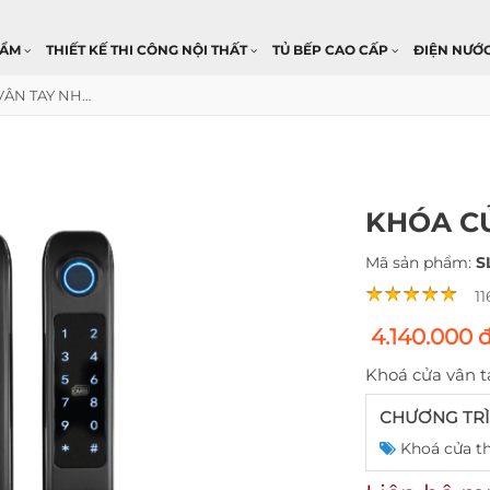
HẨM
THIẾT KẾ THI CÔNG NỘI THẤT
TỦ BẾP CAO CẤP
ĐIỆN NƯỚ
KHÓA CỬA VÂN TAY NHÔM SL101 BL
KHÓA CỬ
Mã sản phẩm:
S
1
4.140.000 
Khoá cửa vân t
CHƯƠNG TRÌ
Khoá cửa t