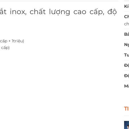
Kí
 inox, chất lượng cao cấp, độ
Ch
ch
Bả
ấp + 1triệu)
N
 cấp)
Tu
Độ
Độ
M
T