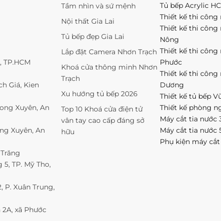
Tủ bếp Acrylic H
Tầm nhìn và sứ mệnh
Thiết kế thi công 
Nội thất Gia Lai
Thiết kế thi công
Tủ bếp đẹp Gia Lai
Nông
Thiết kế thi công
Lắp đặt Camera Nhơn Trạch
1, TP.HCM
Phước
Khoá cửa thông minh Nhơn
Thiết kế thi công
Trạch
h Giá, Kien
Dương
Xu hướng tủ bếp 2026
Thiết kế tủ bếp V
Long Xuyên, An
Thiết kế phòng n
Top 10 Khoá cửa điện tử
Máy cắt tia nước 
vân tay cao cấp đáng sở
ong Xuyên, An
Máy cắt tia nước 
hữu
Phụ kiện máy cắt
 Trăng
5, TP. Mỹ Tho,
 P. Xuân Trung,
 2A, xã Phước