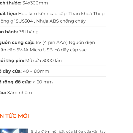
ch thước:
34x300mm
ất liệu:
Hợp kim kẽm cao cấp, Thân khoá Thép
ông gỉ SUS304 , Nhựa ABS chống cháy
o hành:
36 tháng
guồn cung cấp:
6V (4 pin AAA) Nguồn điện
ẩn cấp 5V-1A Micro USB, có dây cáp sạc.
ổi thọ pin:
Mở cửa 3000 lần
 dày cửa:
40 ~ 80mm
 rộng đố cửa:
> 60 mm
àu:
Xám nhôm
IN TỨC MỚI
5 Ưu điểm nổi bật của khóa cửa vân tay