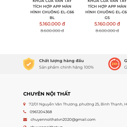
KHOÁ CỬA VÂN TAY
KHOÁ CỬA VÂN TAY
TÍCH HỢP APP MÀN
TÍCH HỢP APP MÀN
HÌNH CHUÔNG EL-C66
HÌNH CHUÔNG EL-C6
BL
GS
5.160.000 đ
5.160.000 đ
8.600.000 đ
8.600.000 đ
Chất lượng hàng đầu
G
Sản phẩm chính hãng 100%
G
CHUYÊN NỘI THẤT
72/01 Nguyễn Văn Thương, phường 25, Bình Thạnh,
0961204368
chuyennoithatvn2020@gmail.com