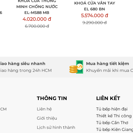
KHÓA CỬA THÔNG
KHOÁ CỬA VÂN TAY
MINH CHỐNG NƯỚC
EL 680 BN
6
EL-MS88 MB
5.574.000 đ
4.020.000 đ
9.290.000 đ
6.700.000 đ
iao hàng siêu nhanh
Mua hàng tiết kiệm
iao hàng trong 24h HCM
Khuyến mãi khi mua O
THÔNG TIN
LIÊN KẾT
Liên hệ
Tủ bếp hiện đại
 HCM
Thiết kế Thi công 
Giới thiệu
Tủ bếp Cần Thơ
Lịch sử hình thành
Tủ bếp Kiên Gian