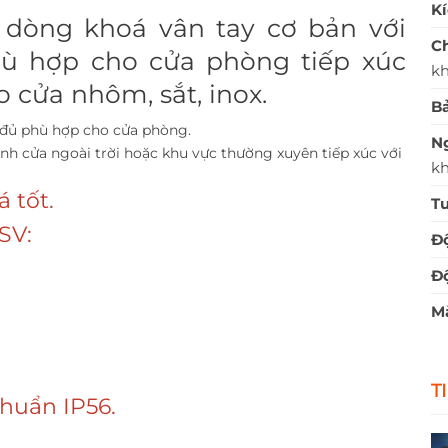
Kí
 dòng khoá vân tay cơ bản với
Ch
ù hợp cho cửa phòng tiếp xúc
kh
 cửa nhôm, sắt, inox.
Bả
 đủ phù hợp cho cửa phòng.
N
 cửa ngoài trời hoặc khu vực thường xuyên tiếp xúc với
kh
 tốt.
Tu
SV:
Độ
Độ
M
T
huẩn IP56.