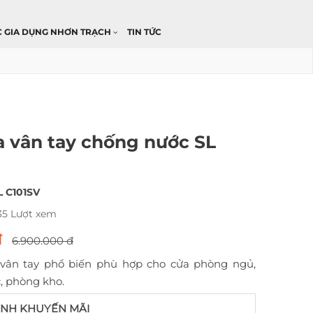
C GIA DỤNG NHƠN TRẠCH
TIN TỨC
 vân tay chống nước SL
L C101SV
35 Lượt xem
đ
6.900.000 đ
vân tay phổ biến phù hợp cho cửa phòng ngủ,
, phòng kho.
NH KHUYẾN MÃI