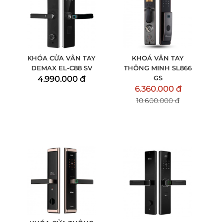
KHÓA CỬA VÂN TAY
KHOÁ VÂN TAY
DEMAX EL-C88 SV
THÔNG MINH SL866
GS
4.990.000 đ
6.360.000 đ
10.600.000 đ