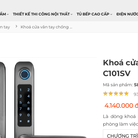
HẨM
THIẾT KẾ THI CÔNG NỘI THẤT
TỦ BẾP CAO CẤP
ĐIỆN NƯỚ
n tay
Khoá cửa vân tay chống nước SL C101SV
Khoá cửa
C101SV
Mã sản phẩm:
S
9
4.140.000 
Là dòng khoá 
phòng làm việc
CHƯƠNG TRÌ