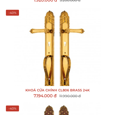
1.920.000 đ
3.200.000 đ
-40%
KHOÁ CỬA CHÍNH CL806 BRASS 24K
7.194.000 đ
11.990.000 đ
-40%