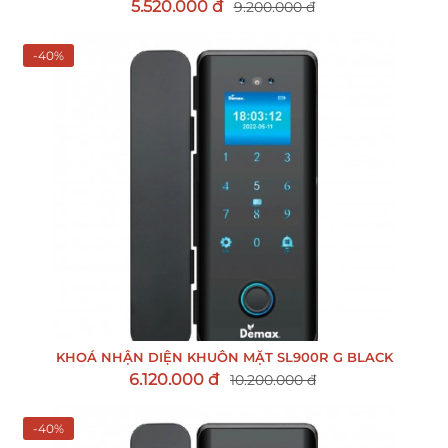
5.520.000 đ
9.200.000 đ
-40%
KHOÁ NHẬN DIỆN KHUÔN MẶT SL900R G BLACK
6.120.000 đ
10.200.000 đ
-40%