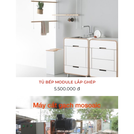
TỦ BẾP MODULE LẮP GHÉP
5.500.000 đ