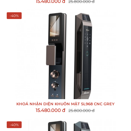
15.480.000 đ
25.800.000 đ
-40%
KHOÁ NHẬN DIỆN KHUÔN MẶT SL968 CNC GREY
15.480.000 đ
25.800.000 đ
-40%