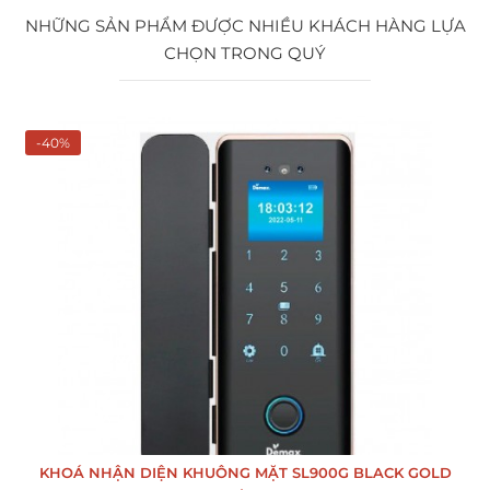
NHỮNG SẢN PHẨM ĐƯỢC NHIỀU KHÁCH HÀNG LỰA
CHỌN TRONG QUÝ
-40%
KHOÁ NHẬN DIỆN KHUÔNG MẶT SL900G BLACK GOLD