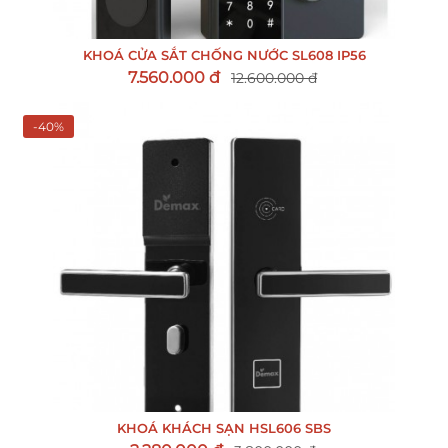
KHOÁ CỬA SẮT CHỐNG NƯỚC SL608 IP56
7.560.000 đ
12.600.000 đ
-40%
KHOÁ KHÁCH SẠN HSL606 SBS