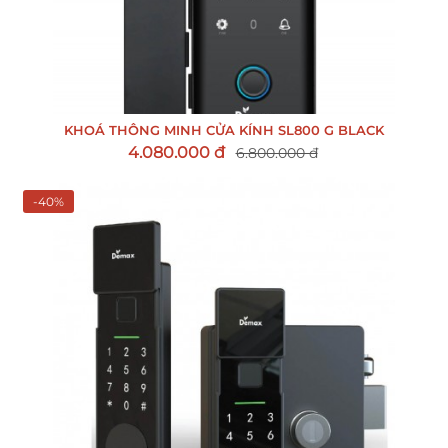
KHOÁ THÔNG MINH CỬA KÍNH SL800 G BLACK
4.080.000 đ
6.800.000 đ
-40%