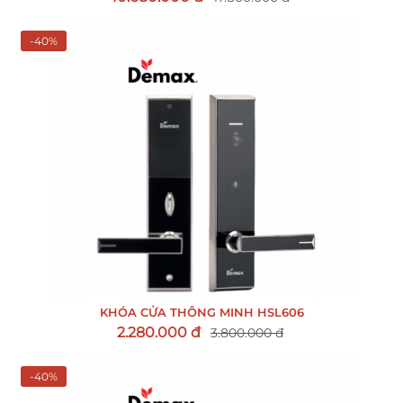
-40%
KHÓA CỬA THÔNG MINH HSL606
2.280.000 đ
3.800.000 đ
-40%