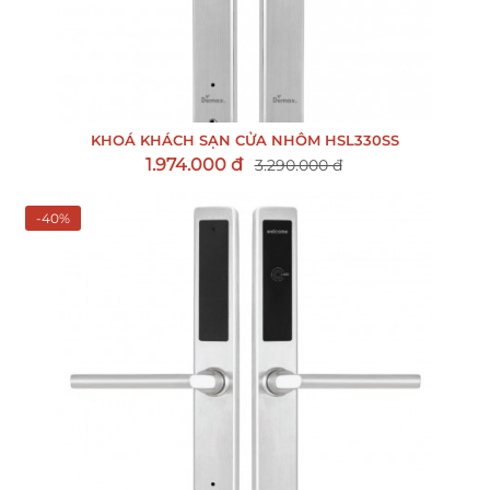
KHOÁ KHÁCH SẠN CỬA NHÔM HSL330SS
1.974.000 đ
3.290.000 đ
-40%