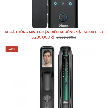
KHOÁ THÔNG MINH NHẬN DIỆN KHUÔNG MẶT SL900 G-SD
5.280.000 đ
8.800.000 đ
-40%