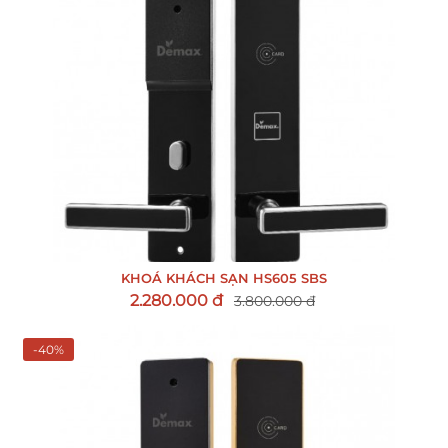
KHOÁ KHÁCH SẠN HS605 SBS
2.280.000 đ
3.800.000 đ
-40%