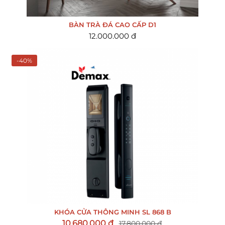
BÀN TRÀ ĐÁ CAO CẤP D1
12.000.000 đ
-40%
KHÓA CỬA THÔNG MINH SL 868 B
10.680.000 đ
17.800.000 đ