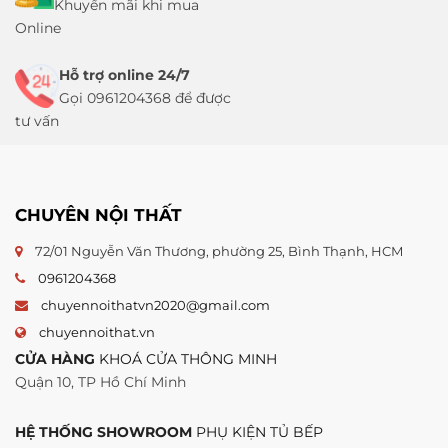
Khuyến mãi khi mua
Online
Hỗ trợ online 24/7
Gọi 0961204368 để được
tư vấn
CHUYÊN NỘI THẤT
72/01 Nguyễn Văn Thương, phường 25, Bình Thạnh, HCM
0961204368
chuyennoithatvn2020@gmail.com
chuyennoithat.vn
CỬA HÀNG
KHOÁ CỬA THÔNG MINH
Quận 10, TP Hồ Chí Minh
HỆ THỐNG SHOWROOM
PHỤ KIỆN TỦ BẾP