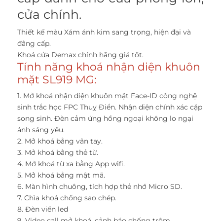
cửa chính.
Thiết kế màu Xám ánh kim sang trọng, hiện đại và
đẳng cấp.
Khoá cửa Demax chính hãng giá tốt.
Tính năng khoá nhận diện khuôn
mặt SL919 MG:
1. Mở khoá nhận diện khuôn mặt Face-ID công nghệ
sinh trắc học FPC Thuỵ Điển. Nhận diện chính xác cặp
song sinh. Đèn cảm ứng hồng ngoại không lo ngại
ánh sáng yếu.
2. Mở khoá bằng vân tay.
3. Mở khoá bằng thẻ từ.
4. Mở khoá từ xa bằng App wifi.
5. Mở khoá bằng mật mã.
6. Màn hình chuông, tích hợp thẻ nhớ Micro SD.
7. Chìa khoá chống sao chép.
8. Đèn viền led
9. Video call mở khoá, cảnh báo chống trộm