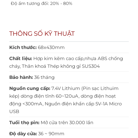
Độ ẩm tương đối: 20% - 80%
THÔNG SỐ KỸ THUẬT
Kích thước:
68x430mm
Chất liệu:
Hợp kim kẽm cao cấp,nhựa ABS chống
cháy, Thân khoá Thép không gỉ SUS304
Bảo hành:
36 tháng
Nguồn cung cấp:
7.4V Lithium (Pin sạc Lithuim
kép) dòng điện tĩnh 60~120uA, dòng điện hoạt
động <300mA, Nguồn điện khẩn cấp 5V-1A Micro
USB
Tuổi thọ pin:
Mở cửa trên 30.000 lần
Độ dày cửa:
36 ~ 90mm