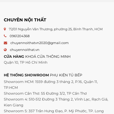
CHUYÊN NỘI THẤT
72/01 Nguyễn Văn Thương, phường 25, Bình Thạnh, HCM
0961204368
chuyennoithatvn2020@gmail.com
chuyennoithat.vn
CỬA HÀNG
KHOÁ CỬA THÔNG MINH
Quận 10, TP Hồ Chí Minh
HỆ THỐNG SHOWROOM
PHỤ KIỆN TỦ BẾP
Showroom HCM: 1559 đường 3 tháng 2, P.16, Quận 11,
TP.HCM
Showroom Cần Thơ: 55 Đường 3/2, TP Cần Thơ
Showroom 4: 510-512 Đường 3 Tháng 2, Vĩnh Lạc, Rạch Giá,
Kien Giang
Showroom 5: 357 Trần Hưng Đạo, P. Mỹ Phước, TP. Long