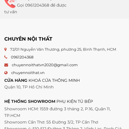
Gọi 0961204368 để được
tư vấn
CHUYÊN NỘI THẤT
72/01 Nguyễn Văn Thương, phường 25, Bình Thạnh, HCM
0961204368
chuyennoithatvn2020@gmail.com
chuyennoithat.vn
CỬA HÀNG
KHOÁ CỬA THÔNG MINH
Quận 10, TP Hồ Chí Minh
HỆ THỐNG SHOWROOM
PHỤ KIỆN TỦ BẾP
Showroom HCM: 1559 đường 3 tháng 2, P.16, Quận 11,
TP.HCM
Showroom Cần Thơ: 55 Đường 3/2, TP Cần Thơ
Showroom 4: 510-512 Đường 3 Tháng 2, Vĩnh Lạc, Rạch Giá,