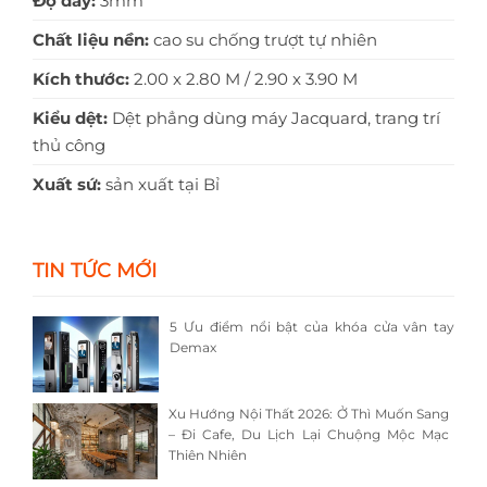
Độ dày:
3mm
Chất liệu nền:
cao su chống trượt tự nhiên
Kích thước:
2.00 x 2.80 M / 2.90 x 3.90 M
Kiểu dệt:
Dệt phẳng dùng máy Jacquard, trang trí
thủ công
Xuất sứ:
sản xuất tại Bỉ
TIN TỨC MỚI
5 Ưu điểm nổi bật của khóa cửa vân tay
Demax
Xu Hướng Nội Thất 2026: Ở Thì Muốn Sang
– Đi Cafe, Du Lịch Lại Chuộng Mộc Mạc
Thiên Nhiên