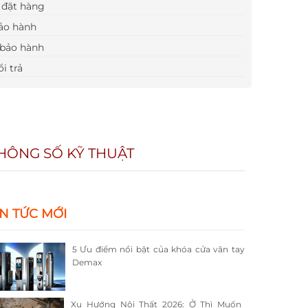
đặt hàng
ảo hành
bảo hành
i trả
HÔNG SỐ KỸ THUẬT
IN TỨC MỚI
5 Ưu điểm nổi bật của khóa cửa vân tay
Demax
Xu Hướng Nội Thất 2026: Ở Thì Muốn