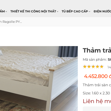
HẨM
THIẾT KẾ THI CÔNG NỘI THẤT
TỦ BẾP CAO CẤP
ĐIỆN NƯỚ
Thảm trải sàn Ragolle PYRAMID 1
Thảm trả
Mã sản phẩm:
S
1
4.452.800 
Thảm trải sàn 
Size: 1.60 x 2.3
Liên hệ m