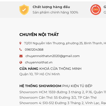
Chất lượng hàng đầu
G
Sản phẩm chính hãng 100%
G
CHUYÊN NỘI THẤT
72/01 Nguyễn Văn Thương, phường 25, Bình Thạnh,
0961204368
chuyennoithatvn2020@gmail.com
chuyennoithat.vn
CỬA HÀNG
KHOÁ CỬA THÔNG MINH
Quận 10, TP Hồ Chí Minh
HỆ THỐNG SHOWROOM
PHỤ KIỆN TỦ BẾP
Showroom HCM: 1559 đường 3 tháng 2, P.16, Quận 1
Showroom Cần Thơ: 55 Đường 3/2, TP Cần Thơ
Showroom 4: 510-512 Đường 3 Tháng 2, Vĩnh Lạc, Rạc