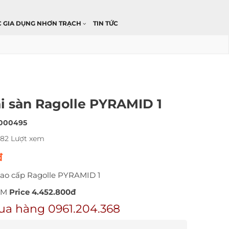
C GIA DỤNG NHƠN TRẠCH
TIN TỨC
i sàn Ragolle PYRAMID 1
000495
482 Lượt xem
đ
cao cấp Ragolle PYRAMID 1
0 M
Price 4.452.800đ
ua hàng 0961.204.368