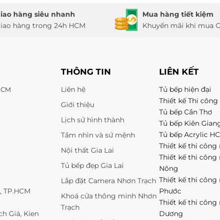
iao hàng siêu nhanh
Mua hàng tiết kiệm
iao hàng trong 24h HCM
Khuyến mãi khi mua O
THÔNG TIN
LIÊN KẾT
Liên hệ
Tủ bếp hiện đại
 HCM
Thiết kế Thi công 
Giới thiệu
Tủ bếp Cần Thơ
Lịch sử hình thành
Tủ bếp Kiên Gian
Tủ bếp Acrylic H
Tầm nhìn và sứ mệnh
Thiết kế thi công 
Nội thất Gia Lai
Thiết kế thi công
Tủ bếp đẹp Gia Lai
Nông
Thiết kế thi công
Lắp đặt Camera Nhơn Trạch
1, TP.HCM
Phước
Khoá cửa thông minh Nhơn
Thiết kế thi công
Trạch
h Giá, Kien
Dương