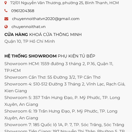
72/01 Nguyễn Văn Thương, phường 25, Bình Thạnh, HCM
0961204368
chuyennoithatvn2020@gmail.com
chuyennoithat.vn
CỬA HÀNG
KHOÁ CỬA THÔNG MINH
Quận 10, TP Hồ Chí Minh
HỆ THỐNG SHOWROOM
PHỤ KIỆN TỦ BẾP
Showroom HCM: 1559 đường 3 tháng 2, P.16, Quận 11,
TP.HCM
Showroom Cần Thơ: 55 Đường 3/2, TP Cần Thơ
Showroom 4: 510-512 Đường 3 Tháng 2, Vĩnh Lạc, Rạch Giá,
Kien Giang
Showroom 5: 357 Trần Hưng Đạo, P. Mỹ Phước, TP. Long
Xuyên, An Giang
Showroom 6: 19 Trần Hưng Đạo, P. Mỹ Phước, TP. Long
Xuyên, An Giang
Showroom 7: 185 Quốc lộ 1A, P. 7, TP. Sóc Trăng, Sóc Trăng
Showroom Tiền Giang: 197 Nguyễn Thị Thập, Phường 5, TP.