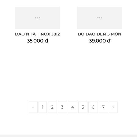
DAO NHẬT INOX J812
BỌ DAO ĐEN 5 MÓN
35.000 đ
39.000 đ
«
1
2
3
4
5
6
7
»