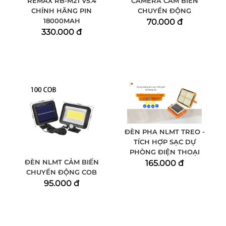
REMAX RB-M21 V5.4
CAMERA CẢM BIẾN
CHÍNH HÃNG PIN
CHUYỂN ĐỘNG
18000MAH
70.000 đ
330.000 đ
ĐÈN PHA NLMT TREO -
TÍCH HỢP SẠC DỰ
PHÒNG ĐIỆN THOẠI
ĐÈN NLMT CẢM BIẾN
165.000 đ
CHUYỂN ĐỘNG COB
95.000 đ