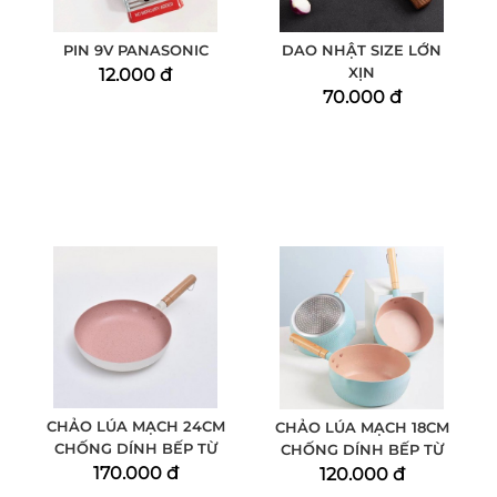
PIN 9V PANASONIC
DAO NHẬT SIZE LỚN
XỊN
12.000 đ
70.000 đ
CHẢO LÚA MẠCH 24CM
CHẢO LÚA MẠCH 18CM
CHỐNG DÍNH BẾP TỪ
CHỐNG DÍNH BẾP TỪ
170.000 đ
120.000 đ