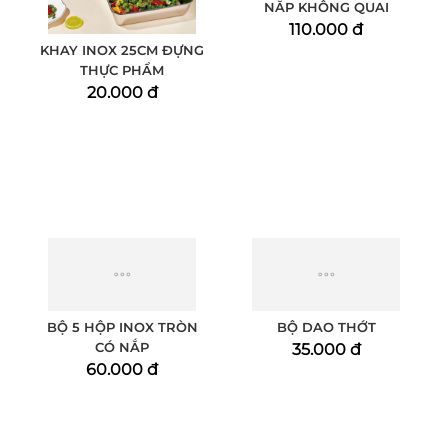
KHAY INOX 25CM ĐỰNG
BỘ 5 THỐ INOX LỚN CÓ
THỰC PHẨM
NẮP KHÔNG QUAI
20.000 đ
110.000 đ
BỘ 5 HỘP INOX TRÒN
BỘ DAO THỚT
CÓ NẮP
35.000 đ
60.000 đ