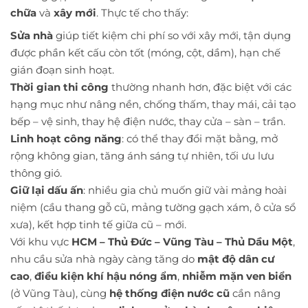
chữa
và
xây mới
. Thực tế cho thấy:
Sửa nhà
giúp tiết kiệm chi phí so với xây mới, tận dụng
được phần kết cấu còn tốt (móng, cột, dầm), hạn chế
gián đoạn sinh hoạt.
Thời gian thi công
thường nhanh hơn, đặc biệt với các
hạng mục như nâng nền, chống thấm, thay mái, cải tạo
bếp – vệ sinh, thay hệ điện nước, thay cửa – sàn – trần.
Linh hoạt công năng
: có thể thay đổi mặt bằng, mở
rộng không gian, tăng ánh sáng tự nhiên, tối ưu lưu
thông gió.
Giữ lại dấu ấn
: nhiều gia chủ muốn giữ vài mảng hoài
niệm (cầu thang gỗ cũ, mảng tường gạch xám, ô cửa sổ
xưa), kết hợp tinh tế giữa cũ – mới.
Với khu vực
HCM – Thủ Đức – Vũng Tàu – Thủ Dầu Một
,
nhu cầu sửa nhà ngày càng tăng do
mật độ dân cư
cao
,
điều kiện khí hậu nóng ẩm
,
nhiễm mặn ven biển
(ở Vũng Tàu), cùng
hệ thống điện nước cũ
cần nâng