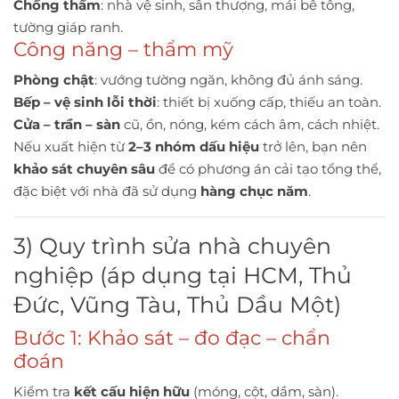
Chống thấm
: nhà vệ sinh, sân thượng, mái bê tông,
tường giáp ranh.
Công năng – thẩm mỹ
Phòng chật
: vướng tường ngăn, không đủ ánh sáng.
Bếp – vệ sinh lỗi thời
: thiết bị xuống cấp, thiếu an toàn.
Cửa – trần – sàn
cũ, ồn, nóng, kém cách âm, cách nhiệt.
Nếu xuất hiện từ
2–3 nhóm dấu hiệu
trở lên, bạn nên
khảo sát chuyên sâu
để có phương án cải tạo tổng thể,
đặc biệt với nhà đã sử dụng
hàng chục năm
.
3) Quy trình sửa nhà chuyên
nghiệp (áp dụng tại HCM, Thủ
Đức, Vũng Tàu, Thủ Dầu Một)
Bước 1: Khảo sát – đo đạc – chẩn
đoán
Kiểm tra
kết cấu hiện hữu
(móng, cột, dầm, sàn).