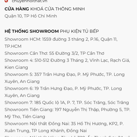
chuyennoithat.vn
CỬA HÀNG
KHOÁ CỬA THÔNG MINH
Quận 10, TP Hồ Chí Minh
HỆ THỐNG SHOWROOM
PHỤ KIỆN TỦ BẾP
Showroom HCM: 1559 đường 3 tháng 2, P.16, Quận 11,
TP.HCM
Showroom Cần Thơ: 55 Đường 3/2, TP Cần Thơ
Showroom 4: 510-512 Đường 3 Tháng 2, Vĩnh Lạc, Rạch Giá,
Kien Giang
Showroom 5: 357 Trần Hưng Đạo, P. Mỹ Phước, TP. Long
Xuyên, An Giang
Showroom 6: 19 Trần Hưng Đạo, P. Mỹ Phước, TP. Long
Xuyên, An Giang
Showroom 7: 185 Quốc lộ 1A, P. 7, TP. Sóc Trăng, Sóc Trăng
Showroom Tiền Giang: 197 Nguyễn Thị Thập, Phường 5, TP.
Mỹ Tho, Tiền Giang
Showroom Nội thất Đồng Nai: 35 Hồ Thị Hương, KP2, P.
Xuân Trung, TP Long Khánh, Đồng Nai