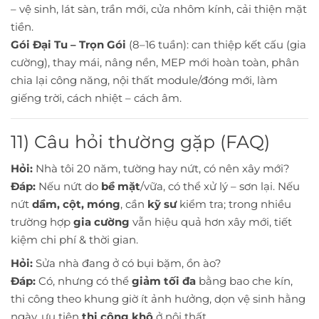
– vệ sinh, lát sàn, trần mới, cửa nhôm kính, cải thiện mặt
tiền.
Gói Đại Tu – Trọn Gói
(8–16 tuần): can thiệp kết cấu (gia
cường), thay mái, nâng nền, MEP mới hoàn toàn, phân
chia lại công năng, nội thất module/đóng mới, làm
giếng trời, cách nhiệt – cách âm.
11) Câu hỏi thường gặp (FAQ)
Hỏi:
Nhà tôi 20 năm, tường hay nứt, có nên xây mới?
Đáp:
Nếu nứt do
bề mặt
/vữa, có thể xử lý – sơn lại. Nếu
nứt
dầm, cột, móng
, cần
kỹ sư
kiểm tra; trong nhiều
trường hợp
gia cường
vẫn hiệu quả hơn xây mới, tiết
kiệm chi phí & thời gian.
Hỏi:
Sửa nhà đang ở có bụi bặm, ồn ào?
Đáp:
Có, nhưng có thể
giảm tối đa
bằng bao che kín,
thi công theo khung giờ ít ảnh hưởng, dọn vệ sinh hằng
ngày, ưu tiên
thi công khô
ở nội thất.