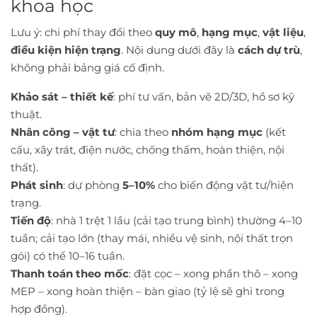
khoa học
Lưu ý: chi phí thay đổi theo
quy mô
,
hạng mục
,
vật liệu
,
điều kiện hiện trạng
. Nội dung dưới đây là
cách dự trù
,
không phải bảng giá cố định.
Khảo sát – thiết kế
: phí tư vấn, bản vẽ 2D/3D, hồ sơ kỹ
thuật.
Nhân công – vật tư
: chia theo
nhóm hạng mục
(kết
cấu, xây trát, điện nước, chống thấm, hoàn thiện, nội
thất).
Phát sinh
: dự phòng
5–10%
cho biến động vật tư/hiện
trạng.
Tiến độ
: nhà 1 trệt 1 lầu (cải tạo trung bình) thường 4–10
tuần; cải tạo lớn (thay mái, nhiều vệ sinh, nội thất trọn
gói) có thể 10–16 tuần.
Thanh toán theo mốc
: đặt cọc – xong phần thô – xong
MEP – xong hoàn thiện – bàn giao (tỷ lệ sẽ ghi trong
hợp đồng).