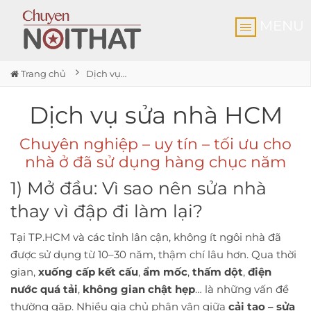
MENU
Trang chủ
Dịch vụ sửa nhà HCM
Dịch vụ sửa nhà HCM
Chuyên nghiệp – uy tín – tối ưu cho
nhà ở đã sử dụng hàng chục năm
1) Mở đầu: Vì sao nên sửa nhà
thay vì đập đi làm lại?
Tại TP.HCM và các tỉnh lân cận, không ít ngôi nhà đã
được sử dụng từ 10–30 năm, thậm chí lâu hơn. Qua thời
gian,
xuống cấp kết cấu
,
ẩm mốc
,
thấm dột
,
điện
nước quá tải
,
không gian chật hẹp
… là những vấn đề
thường gặp. Nhiều gia chủ phân vân giữa
cải tạo – sửa