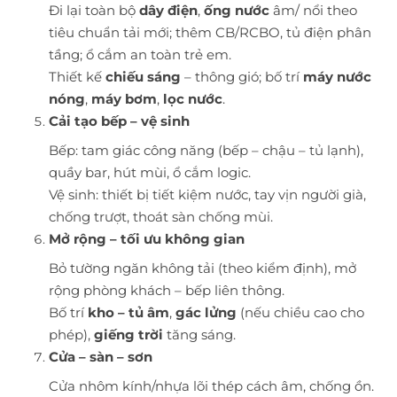
Đi lại toàn bộ
dây điện
,
ống nước
âm/ nổi theo
tiêu chuẩn tải mới; thêm CB/RCBO, tủ điện phân
tầng; ổ cắm an toàn trẻ em.
Thiết kế
chiếu sáng
– thông gió; bố trí
máy nước
nóng
,
máy bơm
,
lọc nước
.
Cải tạo bếp – vệ sinh
Bếp: tam giác công năng (bếp – chậu – tủ lạnh),
quầy bar, hút mùi, ổ cắm logic.
Vệ sinh: thiết bị tiết kiệm nước, tay vịn người già,
chống trượt, thoát sàn chống mùi.
Mở rộng – tối ưu không gian
Bỏ tường ngăn không tải (theo kiểm định), mở
rộng phòng khách – bếp liên thông.
Bố trí
kho – tủ âm
,
gác lửng
(nếu chiều cao cho
phép),
giếng trời
tăng sáng.
Cửa – sàn – sơn
Cửa nhôm kính/nhựa lõi thép cách âm, chống ồn.