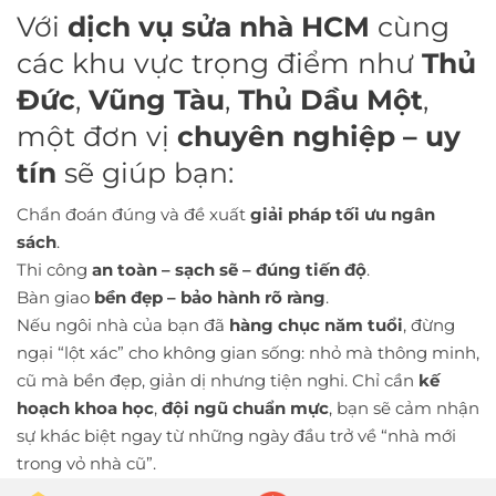
Với
dịch vụ sửa nhà HCM
cùng
các khu vực trọng điểm như
Thủ
Đức
,
Vũng Tàu
,
Thủ Dầu Một
,
một đơn vị
chuyên nghiệp – uy
tín
sẽ giúp bạn:
Chẩn đoán đúng và đề xuất
giải pháp tối ưu ngân
sách
.
Thi công
an toàn – sạch sẽ – đúng tiến độ
.
Bàn giao
bền đẹp – bảo hành rõ ràng
.
Nếu ngôi nhà của bạn đã
hàng chục năm tuổi
, đừng
ngại “lột xác” cho không gian sống: nhỏ mà thông minh,
cũ mà bền đẹp, giản dị nhưng tiện nghi. Chỉ cần
kế
hoạch khoa học
,
đội ngũ chuẩn mực
, bạn sẽ cảm nhận
sự khác biệt ngay từ những ngày đầu trở về “nhà mới
trong vỏ nhà cũ”.