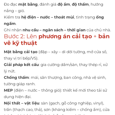
Đo đạc
mặt bằng
, đánh giá
độ ẩm
,
độ thấm
, hướng
nắng – gió.
Kiểm tra
hệ điện – nước – thoát mùi
, tình trạng
ống
ngầm
.
Ghi nhận
nhu cầu – ngân sách – thời gian
của chủ nhà.
Bước 2: Lên
phương án cải tạo
+
bản
vẽ kỹ thuật
Mặt bằng cải tạo
(đập – xây – di dời tường, mở cửa sổ,
thay vị trí bếp/VS).
Giải pháp kết cấu
: gia cường dầm/sàn, thay thép rỉ, xử
lý nứt.
Chống thấm
: mái, sân thượng, ban công, nhà vệ sinh,
tường giáp ranh.
MEP
(điện – nước – thông gió): thiết kế mới theo tải sử
dụng hiện đại.
Nội thất – vật liệu
: sàn (gạch, gỗ công nghiệp, vinyl),
trần (thạch cao, thả), sơn (kháng kiềm – chống ẩm), cửa