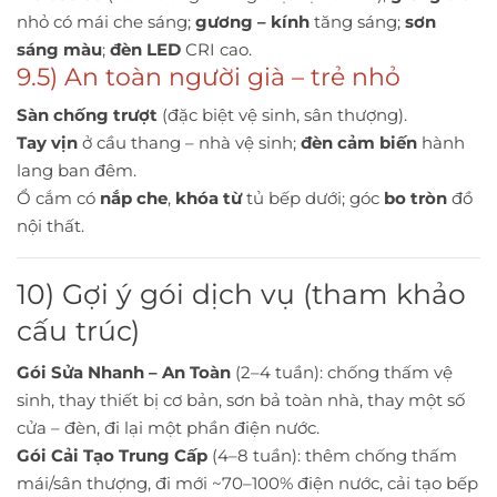
nhỏ có mái che sáng;
gương – kính
tăng sáng;
sơn
sáng màu
;
đèn LED
CRI cao.
9.5) An toàn người già – trẻ nhỏ
Sàn chống trượt
(đặc biệt vệ sinh, sân thượng).
Tay vịn
ở cầu thang – nhà vệ sinh;
đèn cảm biến
hành
lang ban đêm.
Ổ cắm có
nắp che
,
khóa từ
tủ bếp dưới; góc
bo tròn
đồ
nội thất.
10) Gợi ý gói dịch vụ (tham khảo
cấu trúc)
Gói Sửa Nhanh – An Toàn
(2–4 tuần): chống thấm vệ
sinh, thay thiết bị cơ bản, sơn bả toàn nhà, thay một số
cửa – đèn, đi lại một phần điện nước.
Gói Cải Tạo Trung Cấp
(4–8 tuần): thêm chống thấm
mái/sân thượng, đi mới ~70–100% điện nước, cải tạo bếp