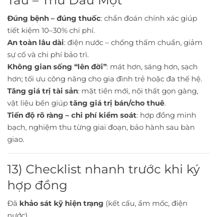
Tàu – Thủ Dầu Một
Đúng bệnh – đúng thuốc
: chẩn đoán chính xác giúp
tiết kiệm 10–30% chi phí.
An toàn lâu dài
: điện nước – chống thấm chuẩn, giảm
sự cố và chi phí bảo trì.
Không gian sống “lên đời”
: mát hơn, sáng hơn, sạch
hơn; tối ưu công năng cho gia đình trẻ hoặc đa thế hệ.
Tăng giá trị tài sản
: mặt tiền mới, nội thất gọn gàng,
vật liệu bền giúp
tăng giá trị bán/cho thuê
.
Tiến độ rõ ràng – chi phí kiểm soát
: hợp đồng minh
bạch, nghiệm thu từng giai đoạn, bảo hành sau bàn
giao.
13) Checklist nhanh trước khi ký
hợp đồng
Đã
khảo sát kỹ hiện trạng
(kết cấu, ẩm mốc, điện
nước).