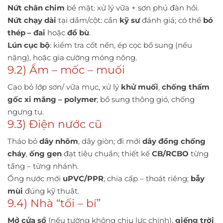
Nứt chân chim
bề mặt: xử lý vữa + sơn phủ đàn hồi.
Nứt chạy dài
tại dầm/cột: cần
kỹ sư
đánh giá; có thể
bó
thép – đai
hoặc
đổ bù
.
Lún cục bộ
: kiểm tra cốt nền, ép cọc bổ sung (nếu
nặng), hoặc gia cường móng nông.
9.2) Ẩm – mốc – muối
Cạo bỏ lớp sơn/ vữa mục, xử lý
khử muối
,
chống thấm
gốc xi măng – polymer
; bổ sung thông gió, chống
ngưng tụ.
9.3) Điện nước cũ
Tháo bỏ
dây nhôm
, dây giòn; đi mới
dây đồng chống
cháy
,
ống gen
đạt tiêu chuẩn; thiết kế
CB/RCBO
từng
tầng – từng nhánh.
Ống nước mới
uPVC/PPR
; chia cấp – thoát riêng;
bẫy
mùi
đúng kỹ thuật.
9.4) Nhà “tối – bí”
Mở cửa sổ
(nếu tường không chịu lực chính),
giếng trời