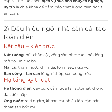
cấp. Vì thế, lựa chọn
dịch vụ sửa nhà chuyên nghiệp,
uy tín
là chìa khóa để đảm bảo chất lượng, tiến độ và
an toàn.
2) Dấu hiệu ngôi nhà cần cải tạo
toàn diện
Kết cấu – kiến trúc
Nứt tường
, nứt chân cột, võng sàn nhẹ; cửa khó đóng
mở do lún cục bộ.
Mái cũ
: thấm nước khi mưa, tôn rỉ sét, ngói vỡ.
Ban công – lan can
lỏng, rỉ thép, sơn bong tróc.
Hạ tầng kỹ thuật
Hệ thống điện
: dây cũ, ổ cắm quá tải, aptomat không
đạt, dễ chập.
Ống nước
: rò rỉ ngầm, khoan cắt nhiều lần, cặn bẩn;
thoát sàn bốc mùi.