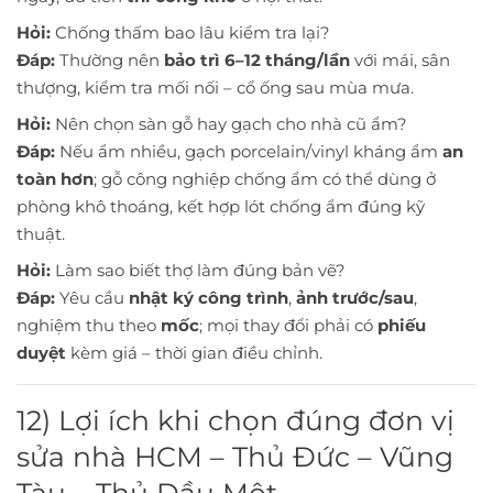
Hỏi:
Chống thấm bao lâu kiểm tra lại?
Đáp:
Thường nên
bảo trì 6–12 tháng/lần
với mái, sân
thượng, kiểm tra mối nối – cổ ống sau mùa mưa.
Hỏi:
Nên chọn sàn gỗ hay gạch cho nhà cũ ẩm?
Đáp:
Nếu ẩm nhiều, gạch porcelain/vinyl kháng ẩm
an
toàn hơn
; gỗ công nghiệp chống ẩm có thể dùng ở
phòng khô thoáng, kết hợp lót chống ẩm đúng kỹ
thuật.
Hỏi:
Làm sao biết thợ làm đúng bản vẽ?
Đáp:
Yêu cầu
nhật ký công trình
,
ảnh trước/sau
,
nghiệm thu theo
mốc
; mọi thay đổi phải có
phiếu
duyệt
kèm giá – thời gian điều chỉnh.
12) Lợi ích khi chọn đúng đơn vị
sửa nhà HCM – Thủ Đức – Vũng