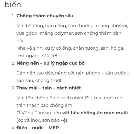
biến
Chống thấm chuyên sâu
Mái bê tông, ban công, sân thượng: màng khò/bôi,
vữa gốc xi măng polymer, sơn chống thấm đàn
hồi.
Nhà vệ sinh: xử lý cổ ống, chân tường, sàn, hố ga;
test ngâm >24–48h.
Nâng nền – xử lý ngập cục bộ
Cán nền tạo dốc, nâng cốt nền phòng – sân trước –
sân sau; chống trượt.
Thay mái – trần – cách nhiệt
Mái tôn chống ồn + cách nhiệt PU, mái ngói mới;
trần thạch cao chống ẩm.
Ở Vũng Tàu: ưu tiên
vật liệu chống ăn mòn muối
(ốc vít inox, sơn bảo vệ).
Điện – nước – MEP