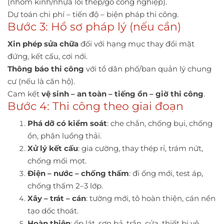
(nhôm kính/nhựa lõi thép/gỗ công nghiệp).
Dự toán chi phí – tiến độ – biện pháp thi công.
Bước 3: Hồ sơ pháp lý (nếu cần)
Xin phép sửa chữa
đối với hạng mục thay đổi mặt
đứng, kết cấu, cơi nới.
Thông báo thi công
với tổ dân phố/ban quản lý chung
cư (nếu là căn hộ).
Cam kết
vệ sinh – an toàn – tiếng ồn – giờ thi công
.
Bước 4: Thi công theo giai đoạn
Phá dỡ có kiểm soát
: che chắn, chống bụi, chống
ồn, phân luồng thải.
Xử lý kết cấu
: gia cường, thay thép rỉ, trám nứt,
chống mối mọt.
Điện – nước – chống thấm
: đi ống mới, test áp,
chống thấm 2–3 lớp.
Xây – trát – cán
: tường mới, tô hoàn thiện, cán nền
tạo dốc thoát.
Hoàn thiện
: ốp lát, sơn bả, trần, cửa, thiết bị vệ