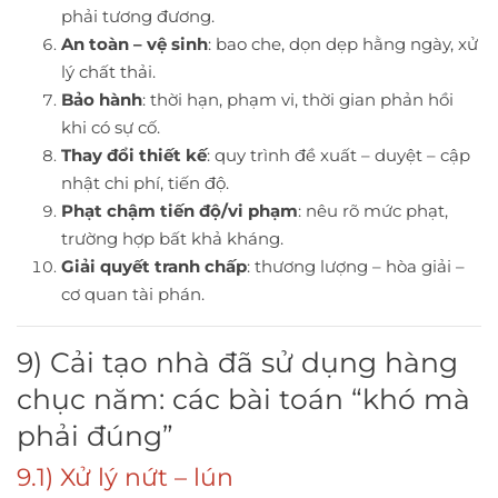
phải tương đương.
An toàn – vệ sinh
: bao che, dọn dẹp hằng ngày, xử
lý chất thải.
Bảo hành
: thời hạn, phạm vi, thời gian phản hồi
khi có sự cố.
Thay đổi thiết kế
: quy trình đề xuất – duyệt – cập
nhật chi phí, tiến độ.
Phạt chậm tiến độ/vi phạm
: nêu rõ mức phạt,
trường hợp bất khả kháng.
Giải quyết tranh chấp
: thương lượng – hòa giải –
cơ quan tài phán.
9) Cải tạo nhà đã sử dụng hàng
chục năm: các bài toán “khó mà
phải đúng”
9.1) Xử lý nứt – lún