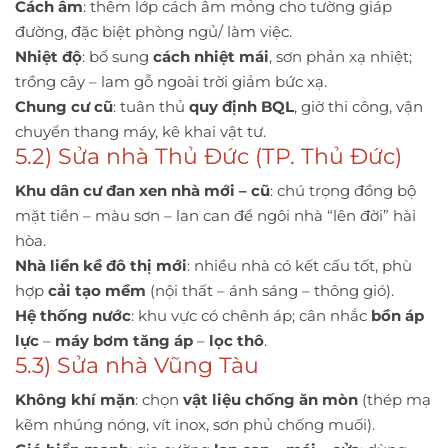
Cách âm
: thêm lớp cách âm mỏng cho tường giáp
đường, đặc biệt phòng ngủ/ làm việc.
Nhiệt độ
: bổ sung
cách nhiệt mái
, sơn phản xạ nhiệt;
trồng cây – lam gỗ ngoài trời giảm bức xạ.
Chung cư cũ
: tuân thủ
quy định BQL
, giờ thi công, vận
chuyển thang máy, kê khai vật tư.
5.2) Sửa nhà Thủ Đức (TP. Thủ Đức)
Khu dân cư đan xen nhà mới – cũ
: chú trọng đồng bộ
mặt tiền – màu sơn – lan can để ngôi nhà “lên đời” hài
hòa.
Nhà liền kề đô thị mới
: nhiều nhà có kết cấu tốt, phù
hợp
cải tạo mềm
(nội thất – ánh sáng – thông gió).
Hệ thống nước
: khu vực có chênh áp; cân nhắc
bồn áp
lực
–
máy bơm tăng áp
–
lọc thô
.
5.3) Sửa nhà Vũng Tàu
Không khí mặn
: chọn
vật liệu chống ăn mòn
(thép mạ
kẽm nhúng nóng, vít inox, sơn phủ chống muối).