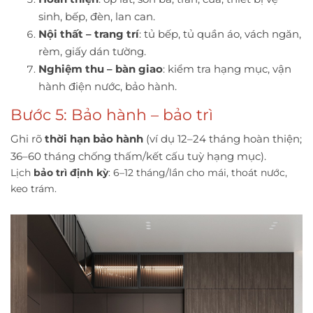
sinh, bếp, đèn, lan can.
Nội thất – trang trí
: tủ bếp, tủ quần áo, vách ngăn,
rèm, giấy dán tường.
Nghiệm thu – bàn giao
: kiểm tra hạng mục, vận
hành điện nước, bảo hành.
Bước 5: Bảo hành – bảo trì
Ghi rõ
thời hạn bảo hành
(ví dụ 12–24 tháng hoàn thiện;
36–60 tháng chống thấm/kết cấu tuỳ hạng mục).
Lịch
bảo trì định kỳ
: 6–12 tháng/lần cho mái, thoát nước,
keo trám.