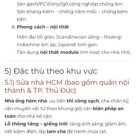
Sàn gạch/PCV/vinyl/gỗ công nghiệp chống ẩm.
Sơn kháng kiềm – chống nấm mốc – chống bám
bẩn.
Phong cách – nội thất
Hiện đại tối giản, Scandinavian sáng – thoáng;
Indochine ấm áp; Japandi tinh gọn.
Tận dụng
nội thất module
linh hoạt cho nhà nhỏ.
5) Đặc thù theo khu vực
5.1) Sửa nhà HCM (bao gồm quận nội
thành & TP. Thủ Đức)
Nhà ống hẻm nhỏ
: ưu tiên
thi công sạch
, che chắn kỹ,
vận chuyển vật tư theo khung giờ; cần
biện pháp an
toàn
cho nhà kế cận.
Lỗ thông tầng – giếng trời
: tăng ánh sáng, giảm ẩm,
tiết kiệm điện; lắp
lam che
để tránh mưa tạt.