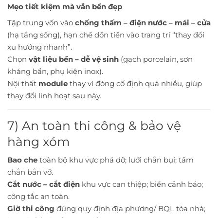
Mẹo tiết kiệm mà vẫn bền đẹp
Tập trung vốn vào
chống thấm – điện nước – mái – cửa
(hạ tầng sống), hạn chế dồn tiền vào trang trí “thay đổi
xu hướng nhanh”.
Chọn
vật liệu bền – dễ vệ sinh
(gạch porcelain, sơn
kháng bẩn, phụ kiện inox).
Nội thất
module
thay vì đóng cố định quá nhiều, giúp
thay đổi linh hoạt sau này.
7) An toàn thi công & bảo vệ
hàng xóm
Bao che
toàn bộ khu vực phá dỡ; lưới chắn bụi; tấm
chắn bắn vỡ.
Cắt nước – cắt điện
khu vực can thiệp; biển cảnh báo;
công tắc an toàn.
Giờ thi công
đúng quy định địa phương/ BQL tòa nhà;