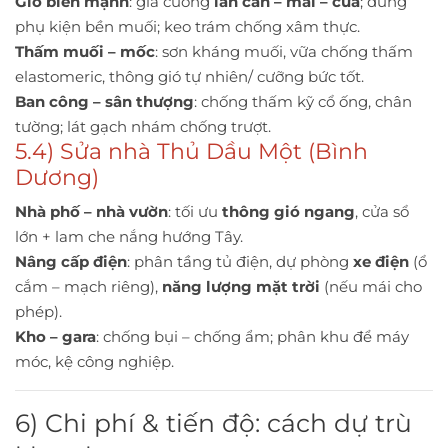
Gió biển mạnh
: gia cường
lan can – mái – cửa
; dùng
phụ kiện bền muối; keo trám chống xâm thực.
Thấm muối – mốc
: sơn kháng muối, vữa chống thấm
elastomeric, thông gió tự nhiên/ cưỡng bức tốt.
Ban công – sân thượng
: chống thấm kỹ cổ ống, chân
tường; lát gạch nhám chống trượt.
5.4) Sửa nhà Thủ Dầu Một (Bình
Dương)
Nhà phố – nhà vườn
: tối ưu
thông gió ngang
, cửa sổ
lớn + lam che nắng hướng Tây.
Nâng cấp điện
: phân tầng tủ điện, dự phòng
xe điện
(ổ
cắm – mạch riêng),
năng lượng mặt trời
(nếu mái cho
phép).
Kho – gara
: chống bụi – chống ẩm; phân khu để máy
móc, kệ công nghiệp.
6) Chi phí & tiến độ: cách dự trù