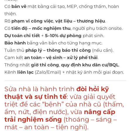
Có
bản vẽ
mặt bằng cải tạo, MEP, chống thấm, hoàn
thiện.
Rõ
phạm vi công việc
,
vật liệu – thương hiệu
.
Có
tiến độ – mốc nghiệm thu
, người phụ trách onsite.
Dự toán chi tiết
+
5–10% dự phòng
phát sinh.
Bảo hành
bằng văn bản cho từng hạng mục.
Tuân thủ
pháp lý – thông báo thi công
(nếu cần).
Cam kết
an toàn – vệ sinh – xử lý phế thải
.
Thống nhất
giờ thi công
,
quy định khu dân cư/BQL
.
Kênh
liên lạc
(Zalo/Email) + nhật ký ảnh mỗi giai đoạn.
Sửa nhà là hành trình
đòi hỏi kỹ
thuật và sự tinh tế
: vừa giải quyết
triệt để các “bệnh” của nhà cũ (thấm,
ẩm, nứt, điện nước), vừa
nâng cấp
trải nghiệm sống
(thoáng – sáng –
mát – an toàn – tiện nghi).