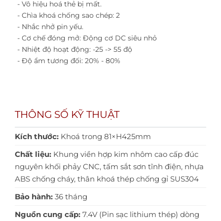
- Vô hiệu hoá thẻ bị mất.
- Chìa khoá chống sao chép: 2
- Nhắc nhở pin yếu.
- Cơ chế đóng mở: Động cơ DC siêu nhỏ
- Nhiệt độ hoạt động: -25 -> 55 độ
- Độ ẩm tương đối: 20% - 80%
THÔNG SỐ KỸ THUẬT
Kích thước:
Khoá trong 81×H425mm
Chất liệu:
Khung viền hợp kim nhôm cao cấp đúc
nguyên khối phảy CNC, tấm sắt sơn tĩnh điện, nhựa
ABS chống cháy, thân khoá thép chống gỉ SUS304
Bảo hành:
36 tháng
Nguồn cung cấp:
7.4V (Pin sạc lithium thép) dòng