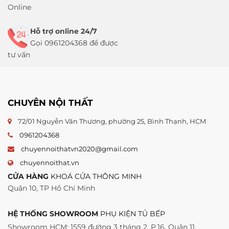
Online
Hỗ trợ online 24/7
Gọi 0961204368 để được
tư vấn
CHUYÊN NỘI THẤT
72/01 Nguyễn Văn Thương, phường 25, Bình Thạnh, HCM
0961204368
chuyennoithatvn2020@gmail.com
chuyennoithat.vn
CỬA HÀNG
KHOÁ CỬA THÔNG MINH
Quận 10, TP Hồ Chí Minh
HỆ THỐNG SHOWROOM
PHỤ KIỆN TỦ BẾP
Showroom HCM: 1559 đường 3 tháng 2, P.16, Quận 11,