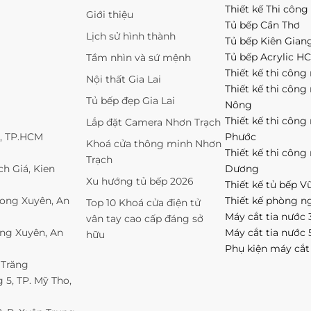
Thiết kế Thi công 
Giới thiệu
Tủ bếp Cần Thơ
Lịch sử hình thành
Tủ bếp Kiên Gian
Tủ bếp Acrylic H
Tầm nhìn và sứ mệnh
Thiết kế thi công 
Nội thất Gia Lai
Thiết kế thi công
Tủ bếp đẹp Gia Lai
Nông
Thiết kế thi công
Lắp đặt Camera Nhơn Trạch
1, TP.HCM
Phước
Khoá cửa thông minh Nhơn
Thiết kế thi công
Trạch
h Giá, Kien
Dương
Xu hướng tủ bếp 2026
Thiết kế tủ bếp V
Long Xuyên, An
Thiết kế phòng n
Top 10 Khoá cửa điện tử
Máy cắt tia nước 
vân tay cao cấp đáng sở
ong Xuyên, An
Máy cắt tia nước 
hữu
Phụ kiện máy cắt
 Trăng
5, TP. Mỹ Tho,