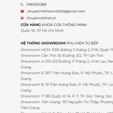
0961204368
chuyennoithatvn2020@gmail.com
chuyennoithat.vn
CỬA HÀNG
KHOÁ CỬA THÔNG MINH
Quận 10, TP Hồ Chí Minh
HỆ THỐNG SHOWROOM
PHỤ KIỆN TỦ BẾP
Showroom HCM: 1559 đường 3 tháng 2, P.16, Quận 1
Showroom Cần Thơ: 55 Đường 3/2, TP Cần Thơ
Showroom 4: 510-512 Đường 3 Tháng 2, Vĩnh Lạc, Rạc
Giang
Showroom 5: 357 Trần Hưng Đạo, P. Mỹ Phước, TP. 
Giang
Showroom 6: 19 Trần Hưng Đạo, P. Mỹ Phước, TP. L
Giang
Showroom 7: 185 Quốc lộ 1A, P. 7, TP. Sóc Trăng, Sóc
Showroom Tiền Giang: 197 Nguyễn Thị Thập, Phường 
Tiền Giang