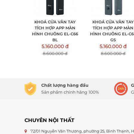
KHOÁ CỬA VÂN TAY
KHOÁ CỬA VÂN TAY
TÍCH HỢP APP MÀN
TÍCH HỢP APP MÀN
HÌNH CHUÔNG EL-C66
HÌNH CHUÔNG EL-C6
BL
GS
5.160.000 đ
5.160.000 đ
8.600.000 đ
8.600.000 đ
Chất lượng hàng đầu
G
Sản phẩm chính hãng 100%
G
CHUYÊN NỘI THẤT
72/01 Nguyễn Văn Thương, phường 25, Bình Thạnh,