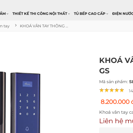
HẨM
THIẾT KẾ THI CÔNG NỘI THẤT
TỦ BẾP CAO CẤP
ĐIỆN NƯỚ
n tay
KHOÁ VÂN TAY THÔNG MINH SL650 GS
KHOÁ VÂ
GS
Mã sản phẩm:
S
1
8.200.000 
Khoá vân tay c
Liên hệ m