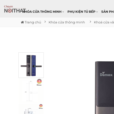
KHÓA CỬA THÔNG MINH
PHỤ KIỆN TỦ BẾP
SẢN P
Trang chủ
Khóa cửa thông minh
Khoá cửa vâ