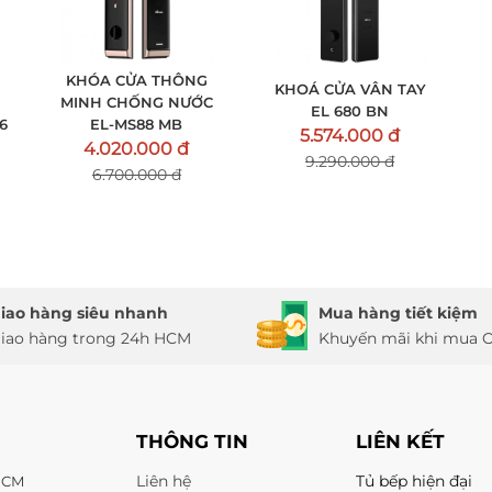
KHÓA CỬA THÔNG
KHOÁ CỬA VÂN TAY
MINH CHỐNG NƯỚC
EL 680 BN
6
EL-MS88 MB
5.574.000 đ
4.020.000 đ
9.290.000 đ
6.700.000 đ
iao hàng siêu nhanh
Mua hàng tiết kiệm
iao hàng trong 24h HCM
Khuyến mãi khi mua O
THÔNG TIN
LIÊN KẾT
Liên hệ
Tủ bếp hiện đại
 HCM