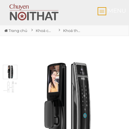
MENU
Trang chủ
Khoá cửa vân tay
Khoá thông minh màn hình chuông SL818 MG