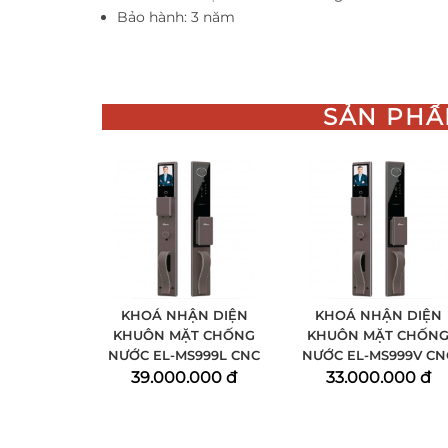
Bảo hành: 3 năm
SẢN PHẨ
KHOÁ NHẬN DIỆN
KHOÁ NHẬN DIỆN
KHUÔN MẶT CHỐNG
KHUÔN MẶT CHỐN
NƯỚC EL-MS999L CNC
NƯỚC EL-MS999V CN
39.000.000 đ
33.000.000 đ