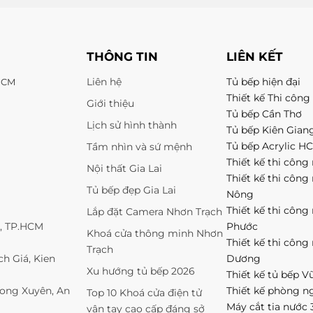
THÔNG TIN
LIÊN KẾT
Liên hệ
Tủ bếp hiện đại
 HCM
Thiết kế Thi công 
Giới thiệu
Tủ bếp Cần Thơ
Lịch sử hình thành
Tủ bếp Kiên Gian
Tủ bếp Acrylic H
Tầm nhìn và sứ mệnh
Thiết kế thi công 
Nội thất Gia Lai
Thiết kế thi công
Tủ bếp đẹp Gia Lai
Nông
Thiết kế thi công
Lắp đặt Camera Nhơn Trạch
1, TP.HCM
Phước
Khoá cửa thông minh Nhơn
Thiết kế thi công
Trạch
h Giá, Kien
Dương
Xu hướng tủ bếp 2026
Thiết kế tủ bếp V
Long Xuyên, An
Thiết kế phòng n
Top 10 Khoá cửa điện tử
Máy cắt tia nước 
vân tay cao cấp đáng sở