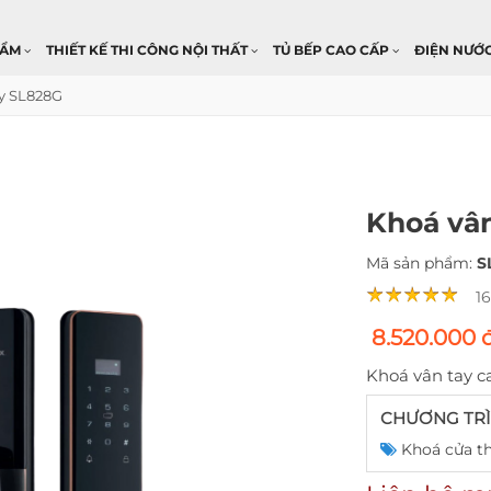
HẨM
THIẾT KẾ THI CÔNG NỘI THẤT
TỦ BẾP CAO CẤP
ĐIỆN NƯỚ
y SL828G
Khoá vâ
Mã sản phẩm:
S
1
8.520.000 
Khoá vân tay c
CHƯƠNG TRÌ
Khoá cửa t