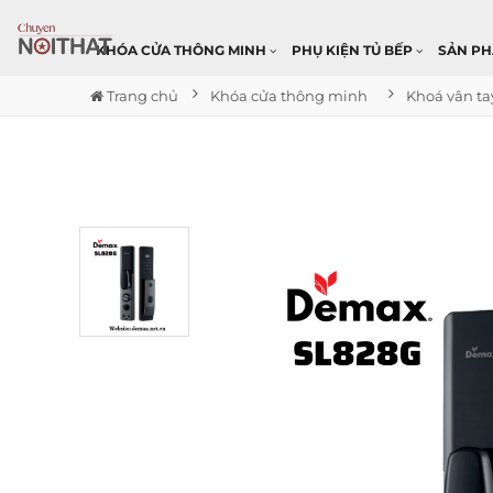
KHÓA CỬA THÔNG MINH
PHỤ KIỆN TỦ BẾP
SẢN P
Trang chủ
Khóa cửa thông minh
Khoá vân ta