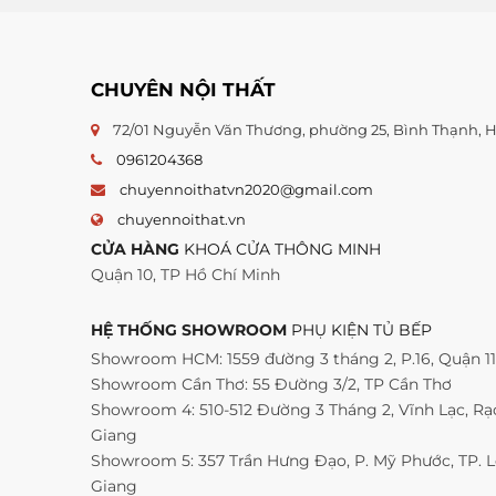
CHUYÊN NỘI THẤT
72/01 Nguyễn Văn Thương, phường 25, Bình Thạnh,
0961204368
chuyennoithatvn2020@gmail.com
chuyennoithat.vn
CỬA HÀNG
KHOÁ CỬA THÔNG MINH
Quận 10, TP Hồ Chí Minh
HỆ THỐNG SHOWROOM
PHỤ KIỆN TỦ BẾP
Showroom HCM: 1559 đường 3 tháng 2, P.16, Quận 1
Showroom Cần Thơ: 55 Đường 3/2, TP Cần Thơ
Showroom 4: 510-512 Đường 3 Tháng 2, Vĩnh Lạc, Rạc
Giang
Showroom 5: 357 Trần Hưng Đạo, P. Mỹ Phước, TP. 
Giang