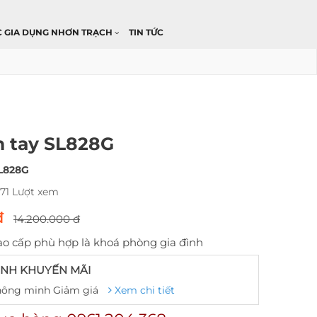
C GIA DỤNG NHƠN TRẠCH
TIN TỨC
n tay SL828G
L828G
671 Lượt xem
đ
14.200.000 đ
ao cấp phù hợp là khoá phòng gia đình
NH KHUYẾN MÃI
hông minh Giảm giá
Xem chi tiết