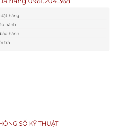
ua hàng 0961.204.368
đặt hàng
ảo hành
bảo hành
i trả
HÔNG SỐ KỸ THUẬT