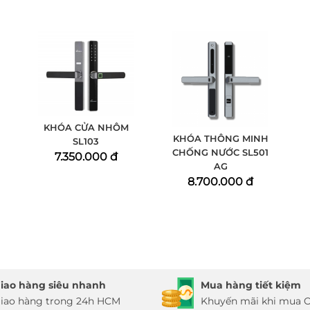
KHÓA CỬA NHÔM
KHÓA THÔNG MINH
SL103
CHỐNG NƯỚC SL501
7.350.000 đ
AG
8.700.000 đ
iao hàng siêu nhanh
Mua hàng tiết kiệm
iao hàng trong 24h HCM
Khuyến mãi khi mua O