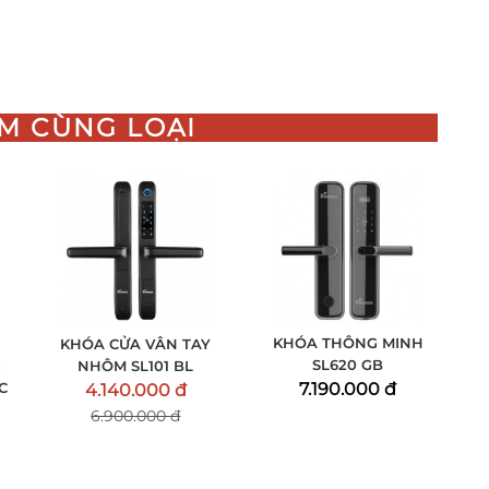
M CÙNG LOẠI
KHÓA THÔNG MINH
KHÓA CỬA VÂN TAY
SL620 GB
G
NHÔM SL101 BL
7.190.000 đ
C
4.140.000 đ
6.900.000 đ