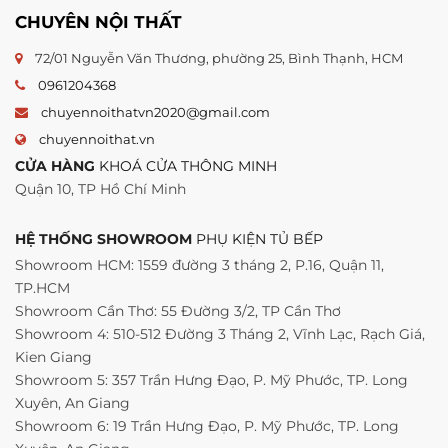
CHUYÊN NỘI THẤT
72/01 Nguyễn Văn Thương, phường 25, Bình Thạnh, HCM
0961204368
chuyennoithatvn2020@gmail.com
chuyennoithat.vn
CỬA HÀNG
KHOÁ CỬA THÔNG MINH
Quận 10, TP Hồ Chí Minh
HỆ THỐNG SHOWROOM
PHỤ KIỆN TỦ BẾP
Showroom HCM: 1559 đường 3 tháng 2, P.16, Quận 11,
TP.HCM
Showroom Cần Thơ: 55 Đường 3/2, TP Cần Thơ
Showroom 4: 510-512 Đường 3 Tháng 2, Vĩnh Lạc, Rạch Giá,
Kien Giang
Showroom 5: 357 Trần Hưng Đạo, P. Mỹ Phước, TP. Long
Xuyên, An Giang
Showroom 6: 19 Trần Hưng Đạo, P. Mỹ Phước, TP. Long