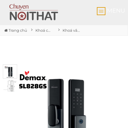
MENU
Trang chủ
Khoá cửa vân tay
Khoá vân tay SL828GS