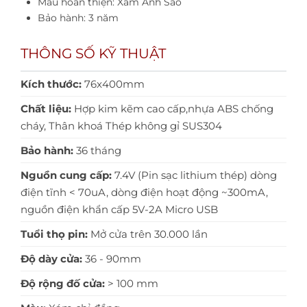
Màu hoàn thiện: Xám Ánh Sao
Bảo hành: 3 năm
THÔNG SỐ KỸ THUẬT
Kích thước:
76x400mm
Chất liệu:
Hợp kim kẽm cao cấp,nhựa ABS chống
cháy, Thân khoá Thép không gỉ SUS304
Bảo hành:
36 tháng
Nguồn cung cấp:
7.4V (Pin sạc lithium thép) dòng
điện tĩnh < 70uA, dòng điện hoạt động ~300mA,
nguồn điện khẩn cấp 5V-2A Micro USB
Tuổi thọ pin:
Mở cửa trên 30.000 lần
Độ dày cửa:
36 - 90mm
Độ rộng đố cửa:
> 100 mm