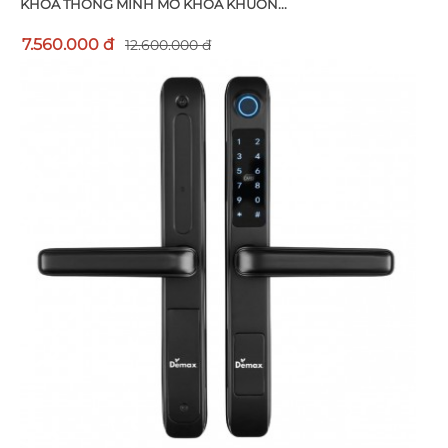
KHOÁ THÔNG MINH MỞ KHOÁ KHUÔN...
7.560.000 đ
12.600.000 đ