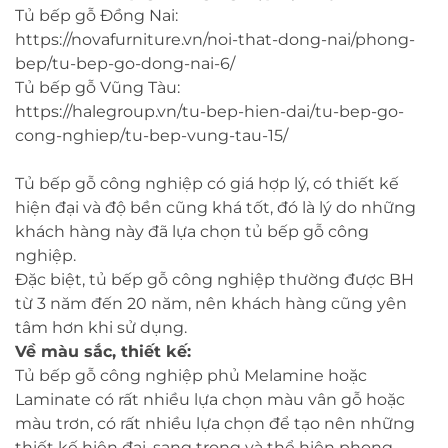
Tủ bếp gỗ Đồng Nai:
https://novafurniture.vn/noi-that-dong-nai/phong-
bep/tu-bep-go-dong-nai-6/
Tủ bếp gỗ Vũng Tàu:
https://halegroup.vn/tu-bep-hien-dai/tu-bep-go-
cong-nghiep/tu-bep-vung-tau-15/
Tủ bếp gỗ công nghiệp có giá hợp lý, có thiết kế
hiện đại và độ bền cũng khá tốt, đó là lý do những
khách hàng này đã lựa chọn tủ bếp gỗ công
nghiệp.
Đặc biệt, tủ bếp gỗ công nghiệp thường được BH
từ 3 năm đến 20 năm, nên khách hàng cũng yên
tâm hơn khi sử dụng.
Về màu sắc, thiết kế:
Tủ bếp gỗ công nghiệp phủ Melamine hoặc
Laminate có rất nhiều lựa chọn màu vân gỗ hoặc
màu trơn, có rất nhiều lựa chọn để tạo nên những
thiết kế hiện đại, sang trọng và thể hiện phong