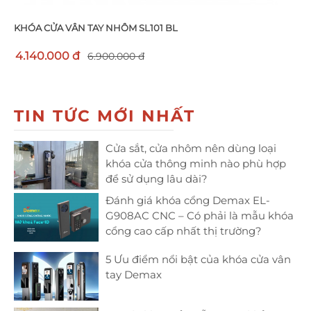
KHÓA CỬA VÂN TAY NHÔM SL101 BL
4.140.000 đ
6.900.000 đ
TIN TỨC MỚI NHẤT
Cửa sắt, cửa nhôm nên dùng loại
khóa cửa thông minh nào phù hợp
để sử dụng lâu dài?
Đánh giá khóa cổng Demax EL-
G908AC CNC – Có phải là mẫu khóa
cổng cao cấp nhất thị trường?
5 Ưu điểm nổi bật của khóa cửa vân
tay Demax