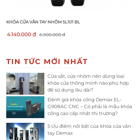
KHÓA CỬA VÂN TAY NHÔM SL101 BL
4.140.000 đ
6.900.000 đ
TIN TỨC MỚI NHẤT
Cửa sắt, cửa nhôm nên dùng loại
khóa cửa thông minh nào phù hợp
để sử dụng lâu dài?
Đánh giá khóa cổng Demax EL-
G908AC CNC – Có phải là mẫu khóa
cổng cao cấp nhất thị trường?
5 Ưu điểm nổi bật của khóa cửa vân
tay Demax