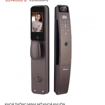
5.574.000 đ
9.290.000 đ
KHOÁ THÔNG MINH MỞ KHOÁ KHUÔN...