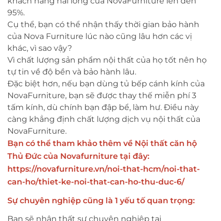
khách hàng hài lòng của NovaFurniture lên đến
95%.
Cụ thể, bạn có thể nhận thấy thời gian bảo hành
của Nova Furniture lúc nào cũng lâu hơn các vị
khác, vì sao vậy?
Vì chất lượng sản phẩm nội thất của họ tốt nên họ
tự tin về độ bền và bảo hành lâu.
Đặc biệt hơn, nếu bạn dùng tủ bếp cánh kính của
NovaFurniture, bạn sẽ được thay thế miễn phí 3
tấm kính, dù chính bạn đập bể, làm hư. Điều này
càng khẳng định chất lượng dịch vụ nội thất của
NovaFurniture.
Bạn có thể tham khảo thêm về Nội thất căn hộ
Thủ Đức của Novafurniture tại đây:
https://novafurniture.vn/noi-that-hcm/noi-that-
can-ho/thiet-ke-noi-that-can-ho-thu-duc-6/​​​​​​​
Sự chuyên nghiệp cũng là 1 yếu tố quan trọng:
Bạn sẽ nhận thất sự chuyên nghiệp tại