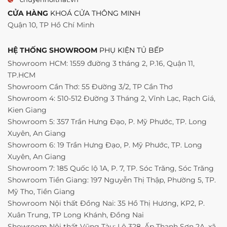
CỬA HÀNG
KHOÁ CỬA THÔNG MINH
Quận 10, TP Hồ Chí Minh
HỆ THỐNG SHOWROOM
PHỤ KIỆN TỦ BẾP
Showroom HCM: 1559 đường 3 tháng 2, P.16, Quận 11,
TP.HCM
Showroom Cần Thơ: 55 Đường 3/2, TP Cần Thơ
Showroom 4: 510-512 Đường 3 Tháng 2, Vĩnh Lạc, Rạch Giá,
Kien Giang
Showroom 5: 357 Trần Hưng Đạo, P. Mỹ Phước, TP. Long
Xuyên, An Giang
Showroom 6: 19 Trần Hưng Đạo, P. Mỹ Phước, TP. Long
Xuyên, An Giang
Showroom 7: 185 Quốc lộ 1A, P. 7, TP. Sóc Trăng, Sóc Trăng
Showroom Tiền Giang: 197 Nguyễn Thị Thập, Phường 5, TP.
Mỹ Tho, Tiền Giang
Showroom Nội thất Đồng Nai: 35 Hồ Thị Hương, KP2, P.
Xuân Trung, TP Long Khánh, Đồng Nai
Showroom Nội thất Vũng Tàu: Lộ 328, Ấp Thạnh Sơn 2A, xã