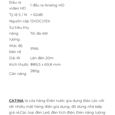
Đầu ra
1 đầu ra Analog HD
video HD
Tỷ lệ S / N
> 62dB
Nguồn cấp
12VDC±15%
Sự tiêu thụ
năng
Tối đa 4W
lượng
Mức độ
IP66
bảo vệ
Dải IR
Lên đến 20m
Kích thước
Φ89,5 x 69,8 mm
280g
Cân nặng
CATINA
là cửa hàng Điện nước gia dụng Bảo Lộc với
rất nhiều mặt hàng điện gia dụng, đồ dùng nhà bếp
giá rẻ,Các loại đèn Led, đèn tích điện, Đèn năng lượng