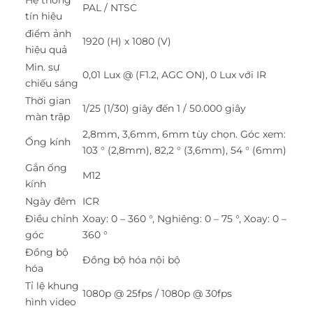
PAL / NTSC
tín hiệu
điểm ảnh
1920 (H) x 1080 (V)
hiệu quả
Min. sự
0,01 Lux @ (F1.2, AGC ON), 0 Lux với IR
chiếu sáng
Thời gian
1/25 (1/30) giây đến 1 / 50.000 giây
màn trập
2,8mm, 3,6mm, 6mm tùy chọn. Góc xem:
Ống kính
103 ° (2,8mm), 82,2 ° (3,6mm), 54 ° (6mm)
Gắn ống
M12
kính
Ngày đêm
ICR
Điều chỉnh
Xoay: 0 – 360 °, Nghiêng: 0 – 75 °, Xoay: 0 –
góc
360 °
Đồng bộ
Đồng bộ hóa nội bộ
hóa
Tỉ lệ khung
1080p @ 25fps / 1080p @ 30fps
hình video