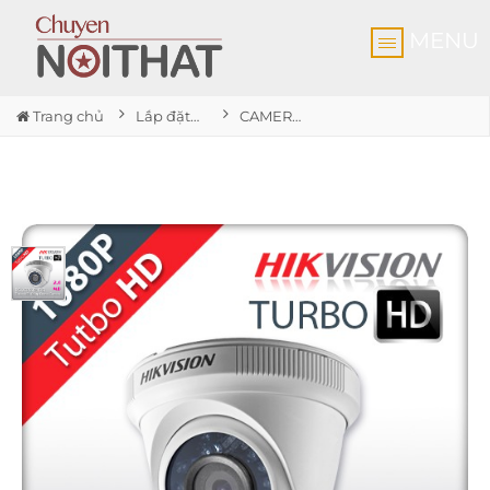
MENU
Trang chủ
Lắp đặt Camera Nhơn Trạch Đồng Nai
CAMERA HIKVISION DS-2CE56D0T-IR 2.0MP CHÍNH HÃNG