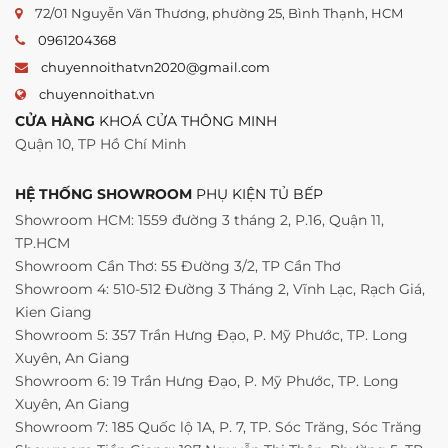
72/01 Nguyễn Văn Thương, phường 25, Bình Thạnh, HCM
0961204368
chuyennoithatvn2020@gmail.com
chuyennoithat.vn
CỬA HÀNG
KHOÁ CỬA THÔNG MINH
Quận 10, TP Hồ Chí Minh
HỆ THỐNG SHOWROOM
PHỤ KIỆN TỦ BẾP
Showroom HCM: 1559 đường 3 tháng 2, P.16, Quận 11,
TP.HCM
Showroom Cần Thơ: 55 Đường 3/2, TP Cần Thơ
Showroom 4: 510-512 Đường 3 Tháng 2, Vĩnh Lạc, Rạch Giá,
Kien Giang
Showroom 5: 357 Trần Hưng Đạo, P. Mỹ Phước, TP. Long
Xuyên, An Giang
Showroom 6: 19 Trần Hưng Đạo, P. Mỹ Phước, TP. Long
Xuyên, An Giang
Showroom 7: 185 Quốc lộ 1A, P. 7, TP. Sóc Trăng, Sóc Trăng