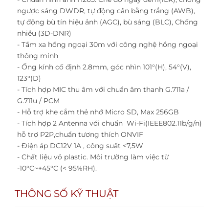
ngược sáng DWDR, tự động cân bằng trắng (AWB),
tự động bù tín hiệu ảnh (AGC), bù sáng (BLC), Chống
nhiễu (3D-DNR)
- Tầm xa hồng ngoại 30m với công nghệ hồng ngoại
thông minh
- Ống kính cố định 2.8mm, góc nhìn 101°(H), 54°(V),
123°(D)
- Tích hợp MIC thu âm với chuẩn âm thanh G.711a /
G.711u / PCM
- Hỗ trợ khe cắm thẻ nhớ Micro SD, Max 256GB
- Tích hợp 2 Antenna với chuẩn Wi-Fi(IEEE802.11b/g/n)
hỗ trợ P2P,chuẩn tương thích ONVIF
- Điện áp DC12V 1A , công suất <7,5W
- Chất liệu vỏ plastic. Môi trường làm việc từ
-10°C~+45°C (< 95%RH).
THÔNG SỐ KỸ THUẬT