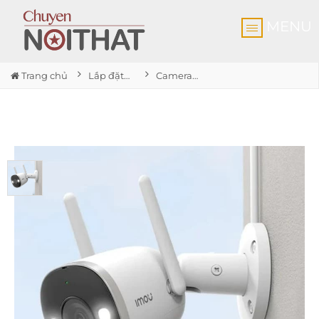
MENU
Trang chủ
Lắp đặt Camera Nhơn Trạch Đồng Nai
Camera ngoài trời IMOU Bullet 2C 4MP độ nét 2K