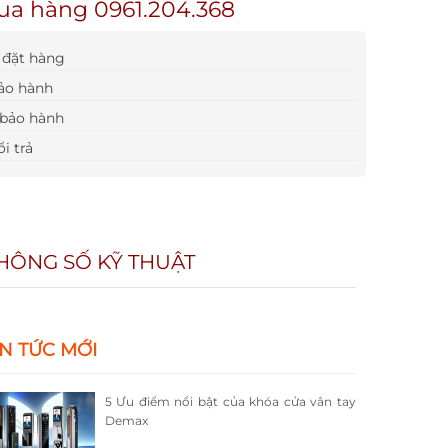
ua hàng 0961.204.368
đặt hàng
ảo hành
bảo hành
i trả
HÔNG SỐ KỸ THUẬT
IN TỨC MỚI
5 Ưu điểm nổi bật của khóa cửa vân tay
Demax