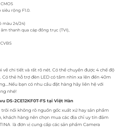
ến CMOS
 siêu rộng F1.0.
ó màu 24/24)
 âm thanh qua cáp đồng trục (TVI),
/ CVBS
 về chi tiết và rất rõ nét. Có thể chuyển được 4 chế độ
. Có thẻ hỗ trợ đèn LED có tầm nhìn xa lên đến 40m
ng....Nếu bạn có nhu cầu đặt hàng hãy liên hệ với
àng nhé!
vu DS-2CE12KF0T-FS tại Việt Hàn
m trôi nổi không rõ nguồn gốc xuất xứ hay sản phẩm
n, khách hàng nên chọn mua các địa chỉ uy tín đảm
TINA
là đơn vị cung cấp các sản phẩm Camera