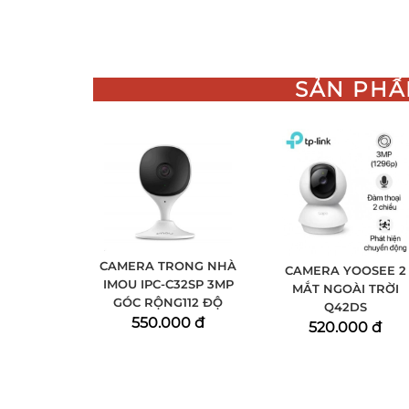
SẢN PHẨ
CAMERA TRONG NHÀ
CAMERA YOOSEE 2
IMOU IPC-C32SP 3MP
MẮT NGOÀI TRỜI
GÓC RỘNG112 ĐỘ
Q42DS
550.000 đ
520.000 đ