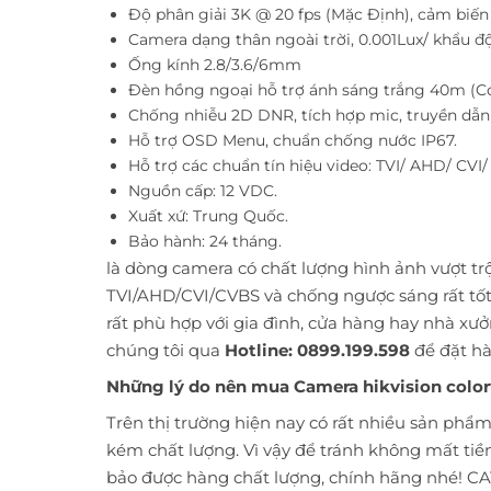
Độ phân giải 3K @ 20 fps (Mặc Định), cảm bi
Camera dạng thân ngoài trời, 0.001Lux/ khẩu độ
Ống kính 2.8/3.6/6mm
Đèn hồng ngoại hỗ trợ ánh sáng trắng 40m (C
Chống nhiễu 2D DNR, tích hợp mic, truyền dẫn
Hỗ trợ OSD Menu, chuẩn chống nước IP67.
Hỗ trợ các chuẩn tín hiệu video: TVI/ AHD/ CVI
Nguồn cấp: 12 VDC.
Xuất xứ: Trung Quốc.
Bảo hành: 24 tháng.
là dòng camera có chất lượng hình ảnh vượt trội
TVI/AHD/CVI/CVBS và chống ngược sáng rất tốt
rất phù hợp với gia đình, cửa hàng hay nhà xưở
chúng tôi qua
Hotline: 0899.199.598
để đặt h
Những lý do nên mua Camera hikvision color
Trên thị trường hiện nay có rất nhiều sản phẩ
kém chất lượng. Vì vậy để tránh không mất tiề
bảo được hàng chất lượng, chính hãng nhé!
CA