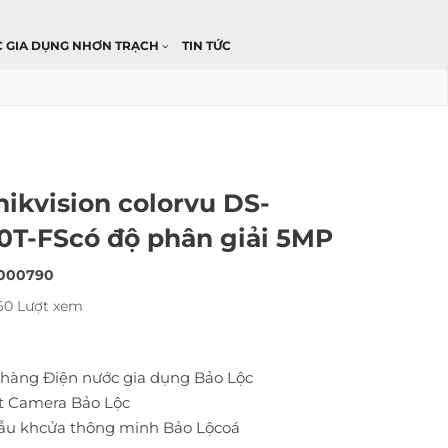
C GIA DỤNG NHƠN TRẠCH
TIN TỨC
ikvision colorvu DS-
0T-FScó độ phân giải 5MP
000790
60 Lượt xem
 hàng
Điện nước gia dụng Bảo Lộc
t
Camera Bảo Lộc
mẫu
khcửa thông minh Bảo Lộcoá