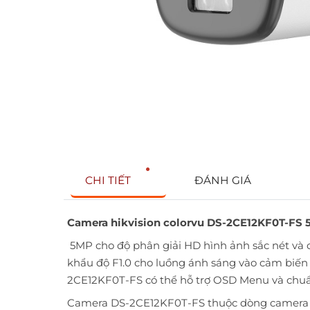
CHI TIẾT
ĐÁNH GIÁ
Camera hikvision colorvu DS-2CE12KF0T-FS
5MP cho độ phân giải HD hình ảnh sắc nét và c
khẩu độ F1.0 cho luồng ánh sáng vào cảm biến
2CE12KF0T-FS có thể hỗ trợ OSD Menu và chuẩ
Camera DS-2CE12KF0T-FS thuộc dòng camera HD