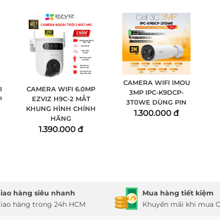
CAMERA WIFI IMOU
I
CAMERA WIFI 6.0MP
3MP IPC-K9DCP-
P
EZVIZ H9C-2 MẮT
3T0WE DÙNG PIN
KHUNG HÌNH CHÍNH
1.300.000 đ
HÃNG
1.390.000 đ
iao hàng siêu nhanh
Mua hàng tiết kiệm
iao hàng trong 24h HCM
Khuyến mãi khi mua O