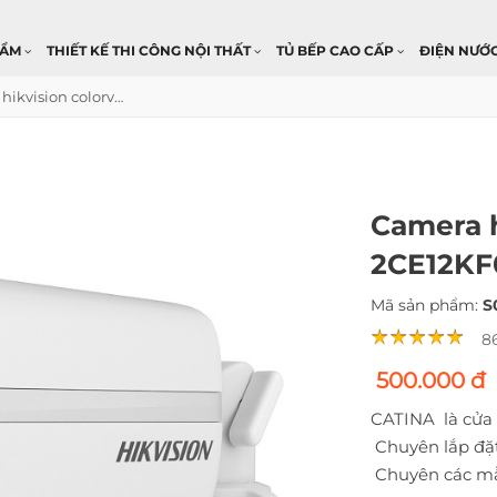
HẨM
THIẾT KẾ THI CÔNG NỘI THẤT
TỦ BẾP CAO CẤP
ĐIỆN NƯỚ
Camera hikvision colorvu DS-2CE12KF0T-FScó độ phân giải 5MP
Camera h
2CE12KF
Mã sản phẩm:
S
8
500.000 đ
CATINA là cửa
Chuyên lắp đặ
Chuyên các 