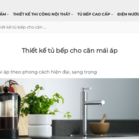
HẨM
THIẾT KẾ THI CÔNG NỘI THẤT
TỦ BẾP CAO CẤP
ĐIỆN NƯỚ
Thiết kế tủ bếp cho căn mái áp
Thiết kế tủ bếp cho căn mái áp
i áp theo phong cách hiện đại, sang trọng