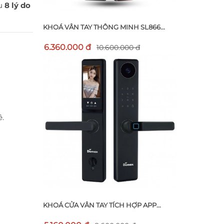
ểu
8 lý do
KHOÁ VÂN TAY THÔNG MINH SL866...
6.360.000 đ
10.600.000 đ
ê.
KHOÁ CỬA VÂN TAY TÍCH HỢP APP...