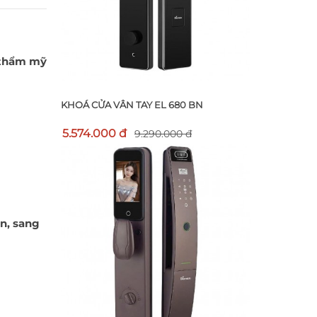
ị thẩm mỹ
KHOÁ CỬA VÂN TAY EL 680 BN
5.574.000 đ
9.290.000 đ
ển, sang