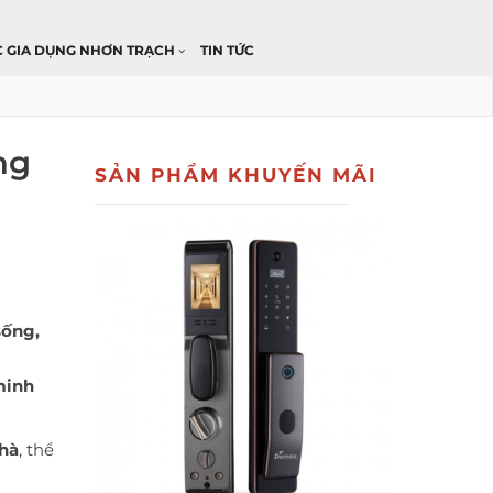
C GIA DỤNG NHƠN TRẠCH
TIN TỨC
ng
SẢN PHẨM KHUYẾN MÃI
sống,
minh
nhà
, thể