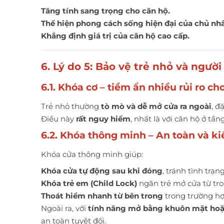
Tăng tính sang trọng cho căn hộ.
Thể hiện phong cách sống hiện đại của chủ nh
Khẳng định giá trị của căn hộ cao cấp.
6. Lý do 5: Bảo vệ trẻ nhỏ và người
6.1. Khóa cơ – tiềm ẩn nhiều rủi ro ch
Trẻ nhỏ thường
tò mò và dễ mở cửa ra ngoài
, đ
Điều này
rất nguy hiểm
, nhất là với căn hộ ở tần
6.2. Khóa thông minh – An toàn và k
Khóa cửa thông minh giúp:
Khóa cửa tự động sau khi đóng
, tránh tình trạ
Khóa trẻ em (Child Lock)
ngăn trẻ mở cửa từ tro
Thoát hiểm nhanh từ bên trong
trong trường hợ
Ngoài ra, với
tính năng mở bằng khuôn mặt hoặ
an toàn tuyệt đối.