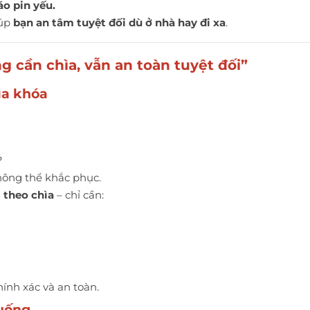
o pin yếu.
iúp
bạn an tâm tuyệt đối dù ở nhà hay đi xa
.
ông cần chìa, vẫn an toàn tuyệt đối”
ìa khóa
?
ông thể khắc phục.
theo chìa
– chỉ cần:
ính xác và an toàn.
huống