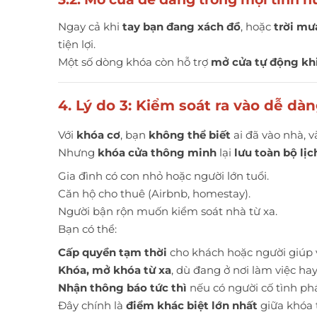
Ngay cả khi
tay bạn đang xách đồ
, hoặc
trời mư
tiện lợi.
Một số dòng khóa còn hỗ trợ
mở cửa tự động kh
4. Lý do 3: Kiểm soát ra vào dễ d
Với
khóa cơ
, bạn
không thể biết
ai đã vào nhà, v
Nhưng
khóa cửa thông minh
lại
lưu toàn bộ lịc
Gia đình có con nhỏ hoặc người lớn tuổi.
Căn hộ cho thuê (Airbnb, homestay).
Người bận rộn muốn kiểm soát nhà từ xa.
Bạn có thể:
Cấp quyền tạm thời
cho khách hoặc người giúp vi
Khóa, mở khóa từ xa
, dù đang ở nơi làm việc hay
Nhận thông báo tức thì
nếu có người cố tình ph
Đây chính là
điểm khác biệt lớn nhất
giữa khóa 