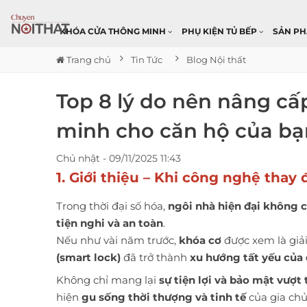
KHÓA CỬA THÔNG MINH
PHỤ KIỆN TỦ BẾP
SẢN P
Trang chủ
Tin Tức
Blog Nội thất
Top 8 lý do nên nâng cấ
minh cho căn hộ của bạ
Chủ nhật - 09/11/2025 11:43
1. Giới thiệu – Khi công nghệ thay
Trong thời đại số hóa,
ngôi nhà hiện đại không ch
tiện nghi và an toàn
.
Nếu như vài năm trước,
khóa cơ
được xem là giải
(smart lock)
đã trở thành
xu hướng tất yếu của 
Không chỉ mang lại
sự tiện lợi và bảo mật vượt 
hiện
gu sống thời thượng và tinh tế
của gia chủ