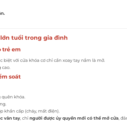
ân.
 lớn tuổi trong gia đình
o trẻ em
ặc biệt với cửa khóa cơ chỉ cần xoay tay nắm là mở.
g cao.
iểm soát
ng quên khóa.
ng.
p khẩn cấp (cháy, mất điện).
c vân tay
, chỉ
người được ủy quyền mới có thể mở cửa
, đ