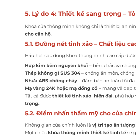
5. Lý do 4: Thiết kế sang trọng – 
Khóa cửa thông minh
không chỉ là thiết bị an ni
cho căn hộ
.
5.1. Đường nét tinh xảo – Chất liệu ca
Hầu hết các dòng khóa thông minh cao cấp được 
Hợp kim kẽm nguyên khối
– bền, chắc và chống
Thép không gỉ SUS 304
– chống ăn mòn, chống rỉ
Nhựa ABS chống cháy
– đảm bảo an toàn tối đa.
Mạ vàng 24K hoặc mạ đồng cổ
– mang vẻ đẹp s
Tất cả được
thiết kế tinh xảo, hiện đại
, phù hợp
trọng.
5.2. Điểm nhấn thẩm mỹ cho cửa chí
Không gian cửa chính luôn là
vị trí tạo ấn tượng
Một chiếc
khóa thông minh thiết kế tinh tế
sẽ g