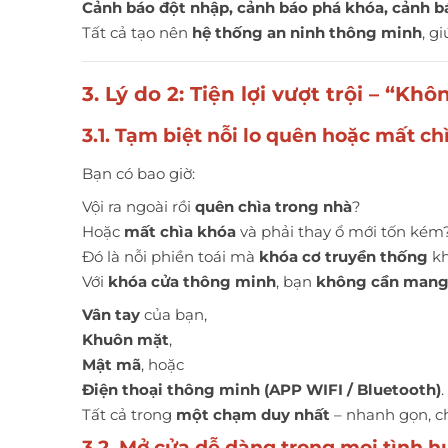
Cảnh báo đột nhập, cảnh báo phá khóa, cảnh bá
Tất cả tạo nên
hệ thống an ninh thông minh
, g
3. Lý do 2: Tiện lợi vượt trội – “Kh
3.1. Tạm biệt nỗi lo quên hoặc mất ch
Bạn có bao giờ:
Vội ra ngoài rồi
quên chìa trong nhà
?
Hoặc
mất chìa khóa
và phải thay ổ mới tốn kém
Đó là nỗi phiền toái mà
khóa cơ truyền thống
kh
Với
khóa cửa thông minh
, bạn
không cần mang 
Vân tay
của bạn,
Khuôn mặt
,
Mật mã
, hoặc
Điện thoại thông minh (APP WIFI / Bluetooth)
.
Tất cả trong
một chạm duy nhất
– nhanh gọn, ch
3.2. Mở cửa dễ dàng trong mọi tình 