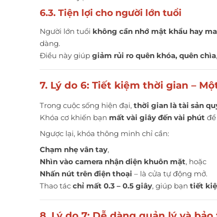
6.3. Tiện lợi cho người lớn tuổi
Người lớn tuổi
không cần nhớ mật khẩu hay ma
dàng.
Điều này giúp
giảm rủi ro quên khóa, quên chìa
7. Lý do 6: Tiết kiệm thời gian – M
Trong cuộc sống hiện đại,
thời gian là tài sản qu
Khóa cơ khiến bạn
mất vài giây đến vài phút
để 
Ngược lại, khóa thông minh chỉ cần:
Chạm nhẹ vân tay
,
Nhìn vào camera nhận diện khuôn mặt
, hoặc
Nhấn nút trên điện thoại
– là cửa tự động mở.
Thao tác
chỉ mất 0.3 – 0.5 giây
, giúp bạn
tiết ki
8. Lý do 7: Dễ dàng quản lý và bảo 