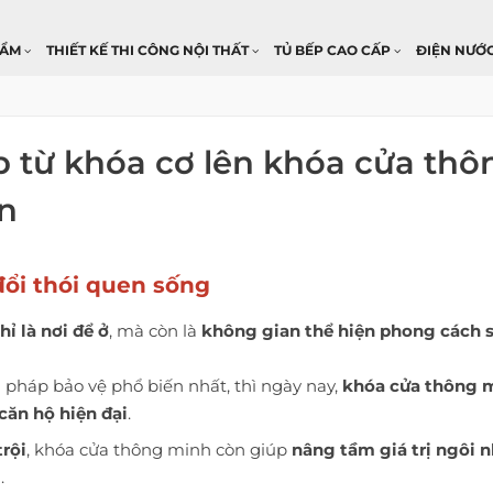
HẨM
THIẾT KẾ THI CÔNG NỘI THẤT
TỦ BẾP CAO CẤP
ĐIỆN NƯỚ
p từ khóa cơ lên khóa cửa thô
n
 đổi thói quen sống
ỉ là nơi để ở
, mà còn là
không gian thể hiện phong cách 
 pháp bảo vệ phổ biến nhất, thì ngày nay,
khóa cửa thông 
căn hộ hiện đại
.
trội
, khóa cửa thông minh còn giúp
nâng tầm giá trị ngôi 
.