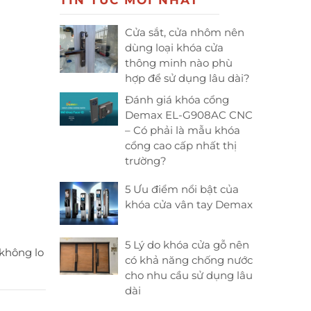
TIN TỨC MỚI NHẤT
Cửa sắt, cửa nhôm nên
dùng loại khóa cửa
thông minh nào phù
hợp để sử dụng lâu dài?
Đánh giá khóa cổng
Demax EL-G908AC CNC
– Có phải là mẫu khóa
cổng cao cấp nhất thị
trường?
5 Ưu điểm nổi bật của
khóa cửa vân tay Demax
5 Lý do khóa cửa gỗ nên
không lo
có khả năng chống nước
cho nhu cầu sử dụng lâu
dài