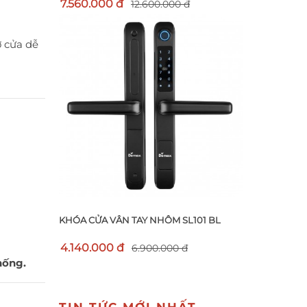
7.560.000 đ
12.600.000 đ
ở cửa dễ
KHÓA CỬA VÂN TAY NHÔM SL101 BL
4.140.000 đ
6.900.000 đ
hống.