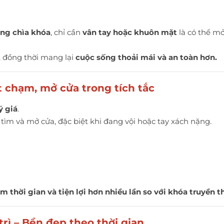
ng chìa khóa
, chỉ cần
vân tay hoặc khuôn mặt
là có thể m
, đồng thời mang lại
cuộc sống thoải mái và an toàn hơn.
ột chạm, mở cửa trong tích tắc
ý giá
.
tìm và mở cửa, đặc biệt khi đang vội hoặc tay xách nặng.
ệm thời gian và tiện lợi hơn nhiều lần so với khóa truyền t
trì – Bền đẹp theo thời gian