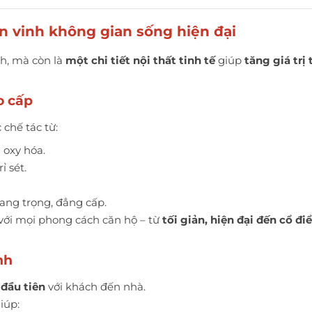
Tôn vinh không gian sống hiện đại
nh, mà còn là
một chi tiết nội thất tinh tế
giúp
tăng giá tr
o cấp
chế tác từ:
 oxy hóa.
 sét.
ang trọng, đẳng cấp.
 với mọi phong cách căn hộ – từ
tối giản, hiện đại đến cổ đi
nh
 đầu tiên
với khách đến nhà.
iúp: