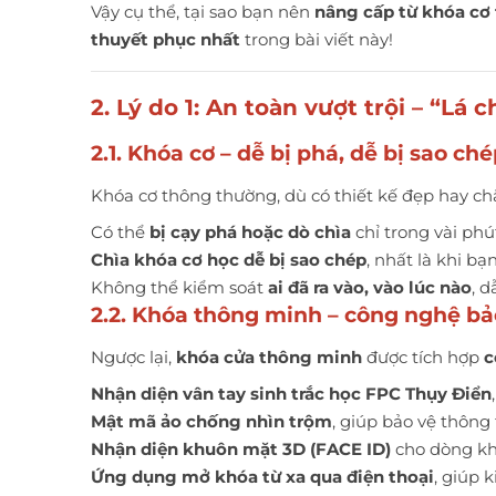
Vậy cụ thể, tại sao bạn nên
nâng cấp từ khóa cơ
thuyết phục nhất
trong bài viết này!
2. Lý do 1: An toàn vượt trội – “Lá
2.1. Khóa cơ – dễ bị phá, dễ bị sao ch
Khóa cơ thông thường, dù có thiết kế đẹp hay c
Có thể
bị cạy phá hoặc dò chìa
chỉ trong vài phú
Chìa khóa cơ học dễ bị sao chép
, nhất là khi b
Không thể kiểm soát
ai đã ra vào, vào lúc nào
, d
2.2. Khóa thông minh – công nghệ b
Ngược lại,
khóa cửa thông minh
được tích hợp
c
Nhận diện vân tay sinh trắc học FPC Thụy Điển
Mật mã ảo chống nhìn trộm
, giúp bảo vệ thông
Nhận diện khuôn mặt 3D (FACE ID)
cho dòng kh
Ứng dụng mở khóa từ xa qua điện thoại
, giúp 