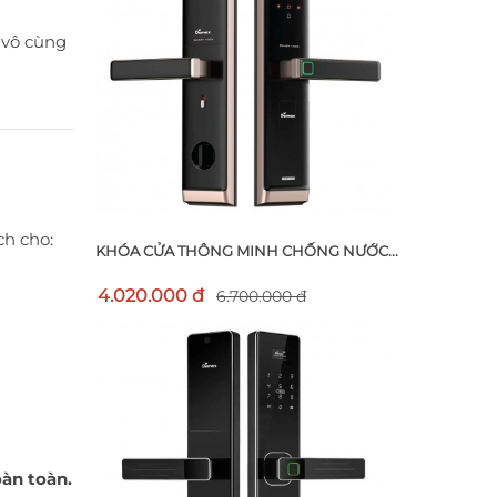
, vô cùng
ch cho:
KHÓA CỬA THÔNG MINH CHỐNG NƯỚC...
4.020.000 đ
6.700.000 đ
àn toàn.