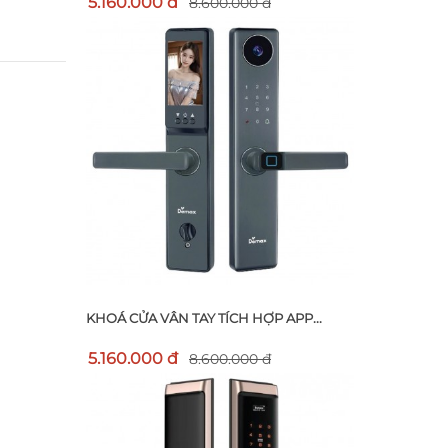
5.160.000 đ
8.600.000 đ
KHOÁ CỬA VÂN TAY TÍCH HỢP APP...
5.160.000 đ
8.600.000 đ