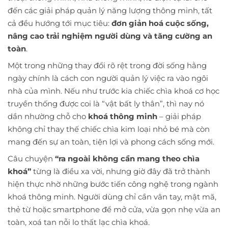
đến các giải pháp quản lý năng lượng thông minh, tất
cả đều hướng tới mục tiêu:
đơn giản hoá cuộc sống,
nâng cao trải nghiệm người dùng và tăng cường an
toàn
.
Một trong những thay đổi rõ rệt trong đời sống hằng
ngày chính là cách con người quản lý việc ra vào ngôi
nhà của mình. Nếu như trước kia chiếc chìa khoá cơ học
truyền thống được coi là “vật bất ly thân”, thì nay nó
dần nhường chỗ cho
khoá thông minh
– giải pháp
không chỉ thay thế chiếc chìa kim loại nhỏ bé mà còn
mang đến sự an toàn, tiện lợi và phong cách sống mới.
Câu chuyện
“ra ngoài không cần mang theo chìa
khoá”
từng là điều xa vời, nhưng giờ đây đã trở thành
hiện thực nhờ những bước tiến công nghệ trong ngành
khoá thông minh. Người dùng chỉ cần vân tay, mật mã,
thẻ từ hoặc smartphone để mở cửa, vừa gọn nhẹ vừa an
toàn, xoá tan nỗi lo thất lạc chìa khoá.