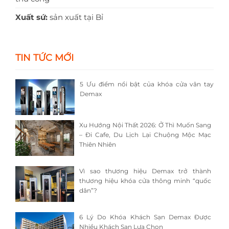
Xuất sứ:
sản xuất tại Bỉ
TIN TỨC MỚI
5 Ưu điểm nổi bật của khóa cửa vân tay
Demax
Xu Hướng Nội Thất 2026: Ở Thì Muốn Sang
– Đi Cafe, Du Lịch Lại Chuộng Mộc Mạc
Thiên Nhiên
Vì sao thương hiệu Demax trở thành
thương hiệu khóa cửa thông minh “quốc
dân”?
6 Lý Do Khóa Khách Sạn Demax Được
Nhiều Khách Sạn Lựa Chọn