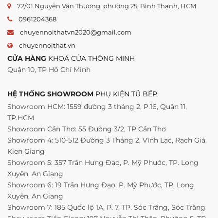
72/01 Nguyễn Văn Thương, phường 25, Bình Thạnh, HCM
0961204368
chuyennoithatvn2020@gmail.com
chuyennoithat.vn
CỬA HÀNG
KHOÁ CỬA THÔNG MINH
Quận 10, TP Hồ Chí Minh
HỆ THỐNG SHOWROOM
PHỤ KIỆN TỦ BẾP
Showroom HCM: 1559 đường 3 tháng 2, P.16, Quận 11,
TP.HCM
Showroom Cần Thơ: 55 Đường 3/2, TP Cần Thơ
Showroom 4: 510-512 Đường 3 Tháng 2, Vĩnh Lạc, Rạch Giá,
Kien Giang
Showroom 5: 357 Trần Hưng Đạo, P. Mỹ Phước, TP. Long
Xuyên, An Giang
Showroom 6: 19 Trần Hưng Đạo, P. Mỹ Phước, TP. Long
Xuyên, An Giang
Showroom 7: 185 Quốc lộ 1A, P. 7, TP. Sóc Trăng, Sóc Trăng