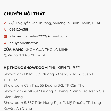
CHUYÊN NỘI THẤT
72/01 Nguyễn Văn Thương, phường 25, Bình Thạnh, HCM
0961204368
chuyennoithatvn2020@gmail.com
chuyennoithat.vn
CỬA HÀNG
KHOÁ CỬA THÔNG MINH
Quận 10, TP Hồ Chí Minh
HỆ THỐNG SHOWROOM
PHỤ KIỆN TỦ BẾP
Showroom HCM: 1559 đường 3 tháng 2, P.16, Quận 11,
TP.HCM
Showroom Cần Thơ: 55 Đường 3/2, TP Cần Thơ
Showroom 4: 510-512 Đường 3 Tháng 2, Vĩnh Lạc, Rạch Giá,
Kien Giang
Showroom 5: 357 Trần Hưng Đạo, P. Mỹ Phước, TP. Long
Xuyên, An Giang