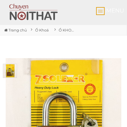
MENU
Trang chủ
Ổ Khoá
Ổ KHOÁ Zsolex 60mm Size lớn