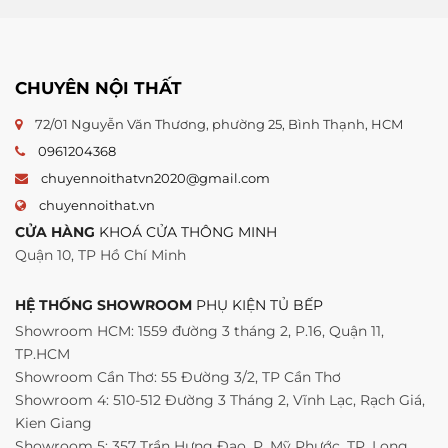
CHUYÊN NỘI THẤT
72/01 Nguyễn Văn Thương, phường 25, Bình Thạnh, HCM
0961204368
chuyennoithatvn2020@gmail.com
chuyennoithat.vn
CỬA HÀNG
KHOÁ CỬA THÔNG MINH
Quận 10, TP Hồ Chí Minh
HỆ THỐNG SHOWROOM
PHỤ KIỆN TỦ BẾP
Showroom HCM: 1559 đường 3 tháng 2, P.16, Quận 11,
TP.HCM
Showroom Cần Thơ: 55 Đường 3/2, TP Cần Thơ
Showroom 4: 510-512 Đường 3 Tháng 2, Vĩnh Lạc, Rạch Giá,
Kien Giang
Showroom 5: 357 Trần Hưng Đạo, P. Mỹ Phước, TP. Long