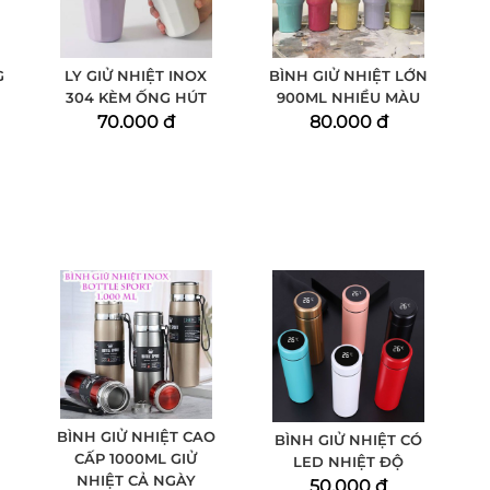
G
LY GIỬ NHIỆT INOX
BÌNH GIỬ NHIỆT LỚN
304 KÈM ỐNG HÚT
900ML NHIỀU MÀU
70.000 đ
80.000 đ
BÌNH GIỬ NHIỆT CAO
BÌNH GIỬ NHIỆT CÓ
CẤP 1000ML GIỬ
LED NHIỆT ĐỘ
NHIỆT CẢ NGÀY
50.000 đ