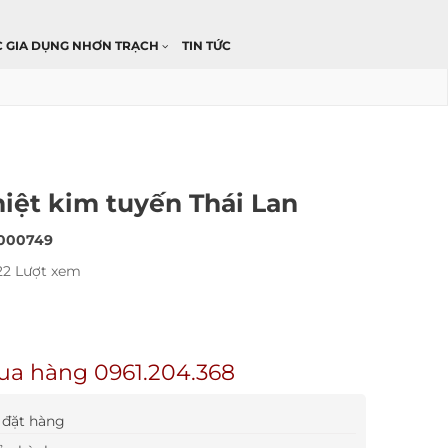
C GIA DỤNG NHƠN TRẠCH
TIN TỨC
hiệt kim tuyến Thái Lan
000749
22 Lượt xem
ua hàng 0961.204.368
đặt hàng