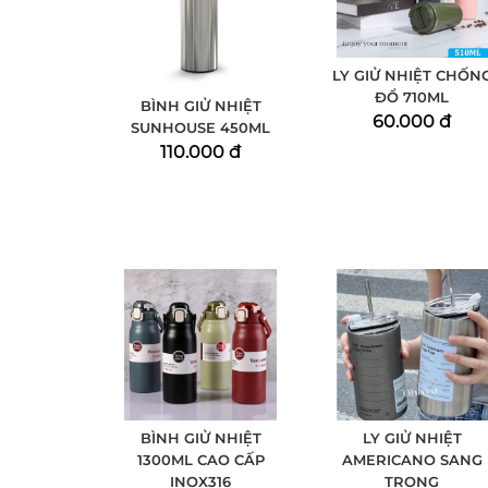
LY GIỬ NHIỆT CHỐN
ĐỔ 710ML
BÌNH GIỬ NHIỆT
60.000 đ
SUNHOUSE 450ML
110.000 đ
BÌNH GIỬ NHIỆT
LY GIỬ NHIỆT
1300ML CAO CẤP
AMERICANO SANG
INOX316
TRỌNG