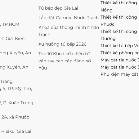
Thiết kế thi công
Tủ bếp đẹp Gia Lai
Nông
Thiết kế thi công
Lắp đặt Camera Nhơn Trạch
1, TP.HCM
Phước
Khoá cửa thông minh Nhơn
Thiết kế thi công
Trạch
h Giá, Kien
Dương
Xu hướng tủ bếp 2026
Thiết kế tủ bếp V
Long Xuyên, An
Thiết kế phòng n
Top 10 Khoá cửa điện tử
Máy cắt tia nước 
vân tay cao cấp đáng sở
ong Xuyên, An
Máy cắt tia nước 
hữu
Phụ kiện máy cắt
 Trăng
5, TP. Mỹ Tho,
 P. Xuân Trung,
 2A, xã Phước
Pleiku, Gia Lai