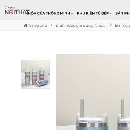
KHÓA CỬA THÔNG MINH
PHỤ KIỆN TỦ BẾP
SẢN P
Trang chủ
Điện nước gia dụng Nhơn Trạch