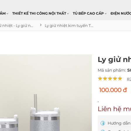
HẨM
THIẾT KẾ THI CÔNG NỘI THẤT
TỦ BẾP CAO CẤP
ĐIỆN NƯỚ
Bình giử nhiệt - Ly giử nhiệt
Ly giử nhiệt kim tuyến Thái Lan
Ly giử n
Mã sản phẩm:
S
8
100.000 đ
,
Liên hệ m
Hướng dẫn 