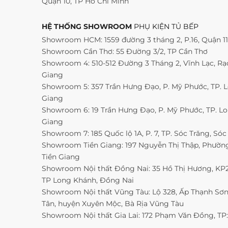
Quận 10, TP Hồ Chí Minh
HỆ THỐNG SHOWROOM
PHỤ KIỆN TỦ BẾP
Showroom HCM: 1559 đường 3 tháng 2, P.16, Quận 1
Showroom Cần Thơ: 55 Đường 3/2, TP Cần Thơ
Showroom 4: 510-512 Đường 3 Tháng 2, Vĩnh Lạc, Rạc
Giang
Showroom 5: 357 Trần Hưng Đạo, P. Mỹ Phước, TP. 
Giang
Showroom 6: 19 Trần Hưng Đạo, P. Mỹ Phước, TP. L
Giang
Showroom 7: 185 Quốc lộ 1A, P. 7, TP. Sóc Trăng, Sóc
Showroom Tiền Giang: 197 Nguyễn Thị Thập, Phường 
Tiền Giang
Showroom Nội thất Đồng Nai: 35 Hồ Thị Hương, KP2,
TP Long Khánh, Đồng Nai
Showroom Nội thất Vũng Tàu: Lộ 328, Ấp Thạnh Sơn
Tân, huyện Xuyên Mộc, Bà Rịa Vũng Tàu
Showroom Nội thất Gia Lai: 172 Phạm Văn Đồng, TP: 