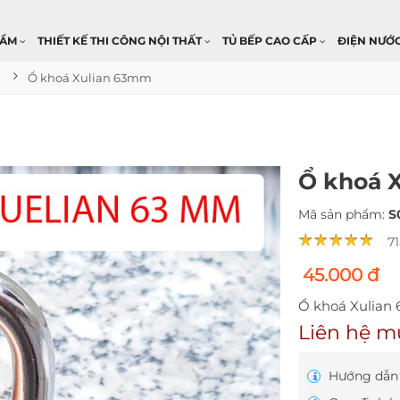
HẨM
THIẾT KẾ THI CÔNG NỘI THẤT
TỦ BẾP CAO CẤP
ĐIỆN NƯỚ
Ổ khoá Xulian 63mm
Ổ khoá 
Mã sản phẩm:
S
7
45.000 đ
Ổ khoá Xulian
Liên hệ m
Hướng dẫn 