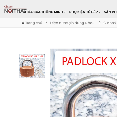
KHÓA CỬA THÔNG MINH
PHỤ KIỆN TỦ BẾP
SẢN P
Trang chủ
Điện nước gia dụng Nhơn Trạch
Ổ Khoá