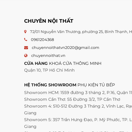
CHUYÊN NỘI THẤT
72/01 Nguyễn Văn Thương, phường 25, Bình Thạnh,
0961204368
chuyennoithatvn2020@gmail.com
chuyennoithat.vn
CỬA HÀNG
KHOÁ CỬA THÔNG MINH
Quận 10, TP Hồ Chí Minh
HỆ THỐNG SHOWROOM
PHỤ KIỆN TỦ BẾP
Showroom HCM: 1559 đường 3 tháng 2, P.16, Quận 1
Showroom Cần Thơ: 55 Đường 3/2, TP Cần Thơ
Showroom 4: 510-512 Đường 3 Tháng 2, Vĩnh Lạc, Rạc
Giang
Showroom 5: 357 Trần Hưng Đạo, P. Mỹ Phước, TP. 
Giang