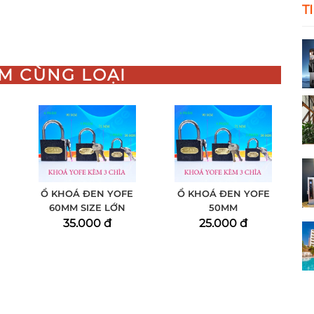
T
M CÙNG LOẠI
Ổ KHOÁ ĐEN YOFE
Ổ KHOÁ ĐEN YOFE
60MM SIZE LỚN
50MM
35.000 đ
25.000 đ