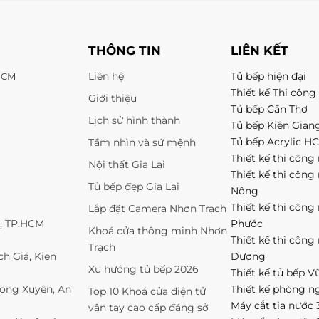
THÔNG TIN
LIÊN KẾT
Liên hệ
Tủ bếp hiện đại
 HCM
Thiết kế Thi công 
Giới thiệu
Tủ bếp Cần Thơ
Lịch sử hình thành
Tủ bếp Kiên Gian
Tủ bếp Acrylic H
Tầm nhìn và sứ mệnh
Thiết kế thi công 
Nội thất Gia Lai
Thiết kế thi công
Tủ bếp đẹp Gia Lai
Nông
Thiết kế thi công
Lắp đặt Camera Nhơn Trạch
1, TP.HCM
Phước
Khoá cửa thông minh Nhơn
Thiết kế thi công
Trạch
h Giá, Kien
Dương
Xu hướng tủ bếp 2026
Thiết kế tủ bếp V
Long Xuyên, An
Thiết kế phòng n
Top 10 Khoá cửa điện tử
Máy cắt tia nước 
vân tay cao cấp đáng sở