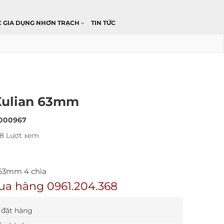
C GIA DỤNG NHƠN TRẠCH
TIN TỨC
Xulian 63mm
000967
18 Lượt xem
 63mm 4 chìa
ua hàng 0961.204.368
đặt hàng