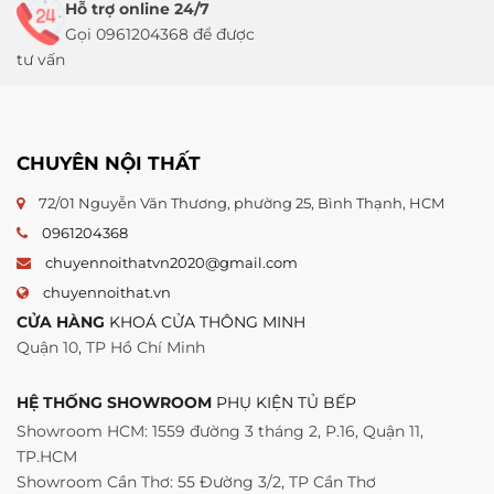
Hỗ trợ online 24/7
Gọi 0961204368 để được
tư vấn
CHUYÊN NỘI THẤT
72/01 Nguyễn Văn Thương, phường 25, Bình Thạnh, HCM
0961204368
chuyennoithatvn2020@gmail.com
chuyennoithat.vn
CỬA HÀNG
KHOÁ CỬA THÔNG MINH
Quận 10, TP Hồ Chí Minh
HỆ THỐNG SHOWROOM
PHỤ KIỆN TỦ BẾP
Showroom HCM: 1559 đường 3 tháng 2, P.16, Quận 11,
TP.HCM
Showroom Cần Thơ: 55 Đường 3/2, TP Cần Thơ