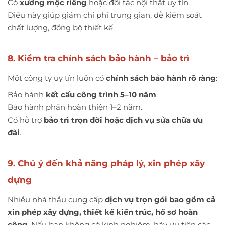
Có
xưởng mộc riêng
hoặc đối tác nội thất uy tín.
Điều này giúp giảm chi phí trung gian, dễ kiểm soát
chất lượng, đồng bộ thiết kế.
8. Kiểm tra chính sách bảo hành – bảo trì
Một công ty uy tín luôn có
chính sách bảo hành rõ ràng
:
Bảo hành
kết cấu công trình 5–10 năm
.
Bảo hành phần hoàn thiện 1–2 năm.
Có hỗ trợ
bảo trì trọn đời hoặc dịch vụ sửa chữa ưu
đãi
.
9. Chú ý đến khả năng pháp lý, xin phép xây
dựng
Nhiều nhà thầu cung cấp
dịch vụ trọn gói bao gồm cả
xin phép xây dựng, thiết kế kiến trúc, hồ sơ hoàn
công
. Nếu bạn không có kinh nghiệm, hãy ưu tiên các