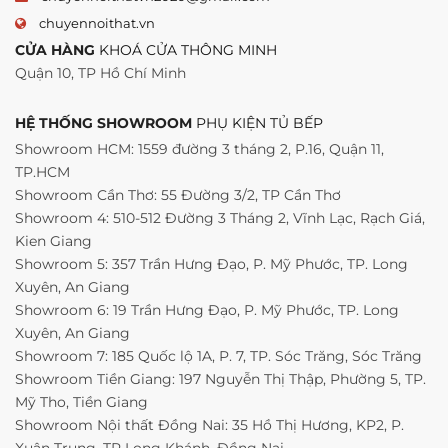
chuyennoithat.vn
CỬA HÀNG
KHOÁ CỬA THÔNG MINH
Quận 10, TP Hồ Chí Minh
HỆ THỐNG SHOWROOM
PHỤ KIỆN TỦ BẾP
Showroom HCM: 1559 đường 3 tháng 2, P.16, Quận 11,
TP.HCM
Showroom Cần Thơ: 55 Đường 3/2, TP Cần Thơ
Showroom 4: 510-512 Đường 3 Tháng 2, Vĩnh Lạc, Rạch Giá,
Kien Giang
Showroom 5: 357 Trần Hưng Đạo, P. Mỹ Phước, TP. Long
Xuyên, An Giang
Showroom 6: 19 Trần Hưng Đạo, P. Mỹ Phước, TP. Long
Xuyên, An Giang
Showroom 7: 185 Quốc lộ 1A, P. 7, TP. Sóc Trăng, Sóc Trăng
Showroom Tiền Giang: 197 Nguyễn Thị Thập, Phường 5, TP.
Mỹ Tho, Tiền Giang
Showroom Nội thất Đồng Nai: 35 Hồ Thị Hương, KP2, P.
Xuân Trung, TP Long Khánh, Đồng Nai