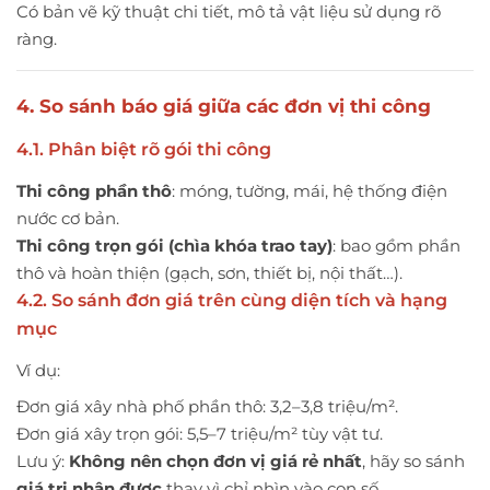
Có bản vẽ kỹ thuật chi tiết, mô tả vật liệu sử dụng rõ
ràng.
4. So sánh báo giá giữa các đơn vị thi công
4.1. Phân biệt rõ gói thi công
Thi công phần thô
: móng, tường, mái, hệ thống điện
nước cơ bản.
Thi công trọn gói (chìa khóa trao tay)
: bao gồm phần
thô và hoàn thiện (gạch, sơn, thiết bị, nội thất…).
4.2. So sánh đơn giá trên cùng diện tích và hạng
mục
Ví dụ:
Đơn giá xây nhà phố phần thô: 3,2–3,8 triệu/m².
Đơn giá xây trọn gói: 5,5–7 triệu/m² tùy vật tư.
Lưu ý:
Không nên chọn đơn vị giá rẻ nhất
, hãy so sánh
giá trị nhận được
thay vì chỉ nhìn vào con số.