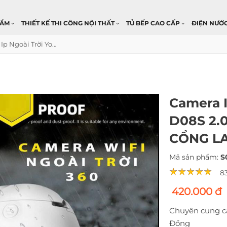
HẨM
THIẾT KẾ THI CÔNG NỘI THẤT
TỦ BẾP CAO CẤP
ĐIỆN NƯỚ
Camera Ip Ngoài Trời Yoosee GW-D08S 2.0 MP Ban Đêm Có Màu - CÓ CỔNG LAN
Camera I
D08S 2.
CỔNG L
Mã sản phẩm:
S
8
420.000 đ
Chuyên cung c
Đồng