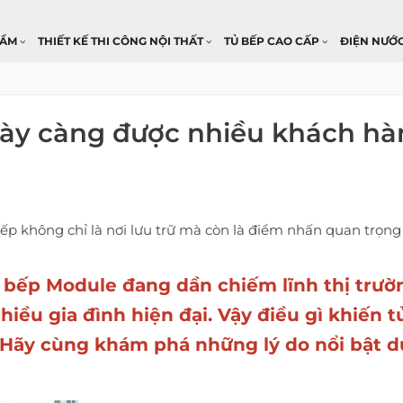
HẨM
THIẾT KẾ THI CÔNG NỘI THẤT
TỦ BẾP CAO CẤP
ĐIỆN NƯỚ
gày càng được nhiều khách h
bếp không chỉ là nơi lưu trữ mà còn là điểm nhấn quan trọng
 bếp Module
đang dần chiếm lĩnh thị trườ
hiều gia đình hiện đại
. Vậy điều gì khiến 
Hãy cùng khám phá những lý do nổi bật d