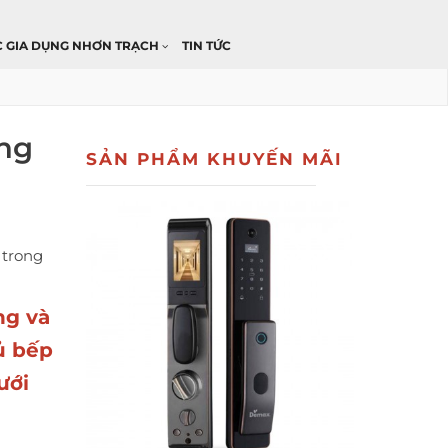
C GIA DỤNG NHƠN TRẠCH
TIN TỨC
àng
SẢN PHẨM KHUYẾN MÃI
 trong
ng và
tủ bếp
ưới