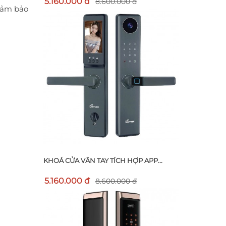
5.160.000 đ
8.600.000 đ
ảm bảo
KHOÁ CỬA VÂN TAY TÍCH HỢP APP...
5.160.000 đ
8.600.000 đ