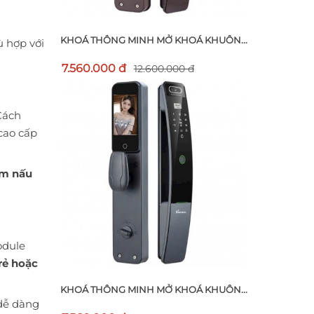
KHOÁ THÔNG MINH MỞ KHOÁ KHUÔN...
ù hợp với
7.560.000 đ
12.600.000 đ
Cách
cao cấp
ệm nấu
odule
rẻ hoặc
KHOÁ THÔNG MINH MỞ KHOÁ KHUÔN...
dễ dàng