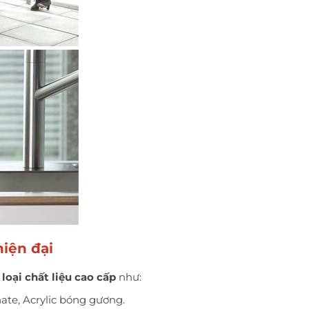
hiện đại
 loại chất liệu cao cấp
như:
te, Acrylic bóng gương.