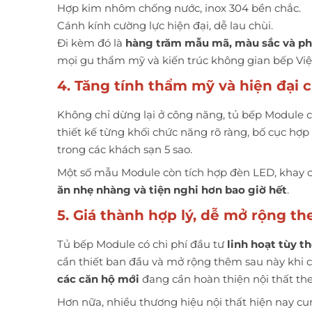
Hợp kim nhôm chống nước, inox 304 bền chắc.
Cánh kính cường lực hiện đại, dễ lau chùi.
Đi kèm đó là
hàng trăm mẫu mã, màu sắc và ph
mọi gu thẩm mỹ và kiến trúc không gian bếp Việ
4. Tăng tính thẩm mỹ và hiện đại 
Không chỉ dừng lại ở công năng, tủ bếp Module 
thiết kế từng khối chức năng rõ ràng, bố cục hợ
trong các khách sạn 5 sao.
Một số mẫu Module còn tích hợp đèn LED, khay
ăn nhẹ nhàng và tiện nghi hơn bao giờ hết
.
5. Giá thành hợp lý, dễ mở rộng t
Tủ bếp Module có chi phí đầu tư
linh hoạt tùy t
cần thiết ban đầu và mở rộng thêm sau này khi c
các căn hộ mới
đang cần hoàn thiện nội thất the
Hơn nữa, nhiều thương hiệu nội thất hiện nay c