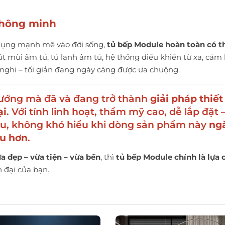
 thông minh
dụng mạnh mẽ vào đời sống,
tủ bếp Module hoàn toàn có th
 mùi âm tủ, tủ lạnh âm tủ, hệ thống điều khiển từ xa, cảm 
ghi – tối giản đang ngày càng được ưa chuộng.
hướng mà đã và đang trở thành
giải pháp thiết
ại
. Với tính linh hoạt, thẩm mỹ cao, dễ lắp đặt 
cầu, không khó hiểu khi dòng sản phẩm này
ng
ều hơn
.
a đẹp – vừa tiện – vừa bền
, thì
tủ bếp Module chính là lựa 
 đại của bạn.