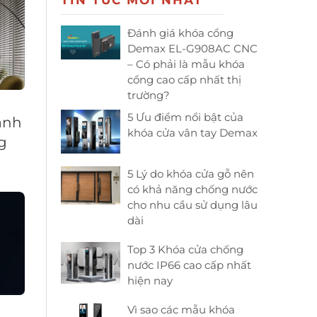
TIN TỨC MỚI NHẤT
Đánh giá khóa cổng
Demax EL-G908AC CNC
– Có phải là mẫu khóa
cổng cao cấp nhất thị
trường?
5 Ưu điểm nổi bật của
xanh
khóa cửa vân tay Demax
g
5 Lý do khóa cửa gỗ nên
có khả năng chống nước
cho nhu cầu sử dụng lâu
dài
Top 3 Khóa cửa chống
nước IP66 cao cấp nhất
hiện nay
Vì sao các mẫu khóa