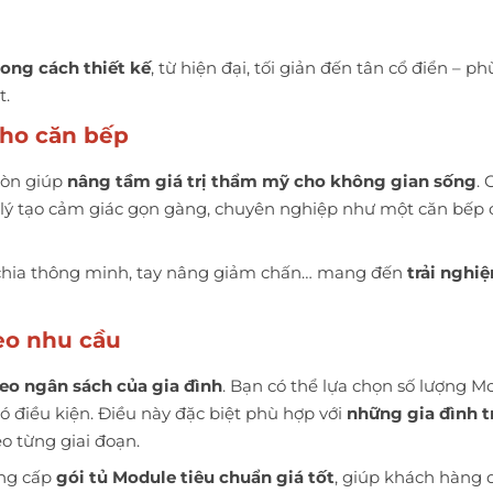
ong cách thiết kế
, từ hiện đại, tối giản đến tân cổ điển – ph
t.
cho căn bếp
còn giúp
nâng tầm giá trị thẩm mỹ cho không gian sống
. 
p lý tạo cảm giác gọn gàng, chuyên nghiệp như một căn bếp 
 chia thông minh, tay nâng giảm chấn… mang đến
trải nghi
heo nhu cầu
heo ngân sách của gia đình
. Bạn có thể lựa chọn số lượng M
ó điều kiện. Điều này đặc biệt phù hợp với
những gia đình t
o từng giai đoạn.
ung cấp
gói tủ Module tiêu chuẩn giá tốt
, giúp khách hàng 