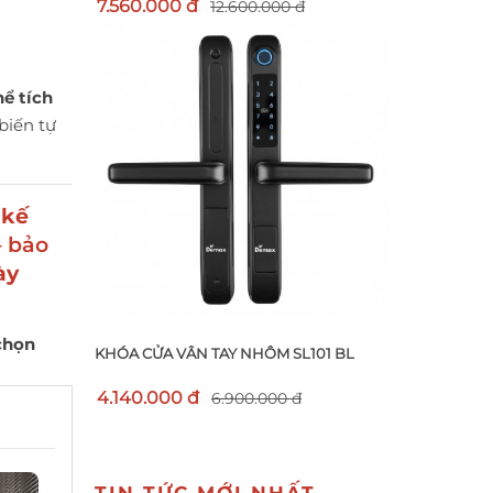
7.560.000 đ
12.600.000 đ
ể tích
biến tự
 kế
– bảo
ày
chọn
KHÓA CỬA VÂN TAY NHÔM SL101 BL
4.140.000 đ
6.900.000 đ