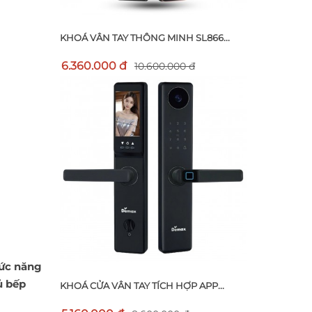
KHOÁ VÂN TAY THÔNG MINH SL866...
6.360.000 đ
10.600.000 đ
hức năng
tủ bếp
KHOÁ CỬA VÂN TAY TÍCH HỢP APP...