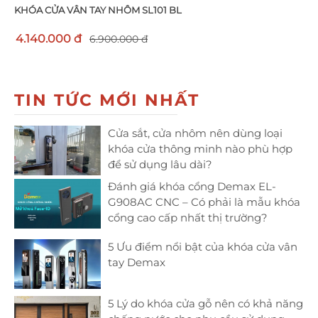
KHÓA CỬA VÂN TAY NHÔM SL101 BL
4.140.000 đ
6.900.000 đ
TIN TỨC MỚI NHẤT
Cửa sắt, cửa nhôm nên dùng loại
khóa cửa thông minh nào phù hợp
để sử dụng lâu dài?
Đánh giá khóa cổng Demax EL-
G908AC CNC – Có phải là mẫu khóa
cổng cao cấp nhất thị trường?
5 Ưu điểm nổi bật của khóa cửa vân
tay Demax
5 Lý do khóa cửa gỗ nên có khả năng