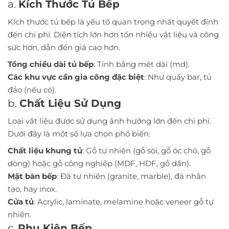
a.
Kích Thước Tủ Bếp
Kích thước tủ bếp là yếu tố quan trọng nhất quyết định
đến chi phí. Diện tích lớn hơn tốn nhiều vật liệu và công
sức hơn, dẫn đến giá cao hơn.
Tổng chiều dài tủ bếp
: Tính bằng mét dài (md).
Các khu vực cần gia công đặc biệt
: Như quầy bar, tủ
đảo (nếu có).
b.
Chất Liệu Sử Dụng
Loại vật liệu được sử dụng ảnh hưởng lớn đến chi phí.
Dưới đây là một số lựa chọn phổ biến:
Chất liệu khung tủ
: Gỗ tự nhiên (gỗ sòi, gỗ óc chó, gỗ
dòng) hoặc gỗ công nghiệp (MDF, HDF, gỗ dần).
Mặt bàn bếp
: Đá tự nhiên (granite, marble), đá nhân
tạo, hay inox.
Cửa tủ
: Acrylic, laminate, melamine hoặc veneer gỗ tự
nhiên.
c.
Phụ Kiện Bếp