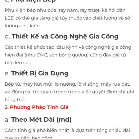
Phụ kiện bếp như bửa, tay nắm, ray trượt, kệ hồ, đèn
LED có thể gia tăng giá tủy thuộc vào chất lượng và số
lượng phụ kiện.
d.
Thiết Kế và Công Nghệ Gia Công
Các thiết kế phức tạp, cầu kỳnh và công nghệ gia công
hiện đại (như CNC, sơn bóng gương) cũng đẩy giá tủ
bếp lên cao.
e.
Thiết Bị Gia Dụng
Bếp từ, máy hút mùi, lò nướng, lò vi sóng, máy rửa bát,
v.v. đóng vai trò quan trọng trong việc quyết định chi phí
tổng thể.
2.
Phương Pháp Tính Giá
a.
Theo Mét Dài (md)
Cách tính giá phổ biến nhất là dựa trên tổng chiều dài
của tủ bếp, bao gồm: