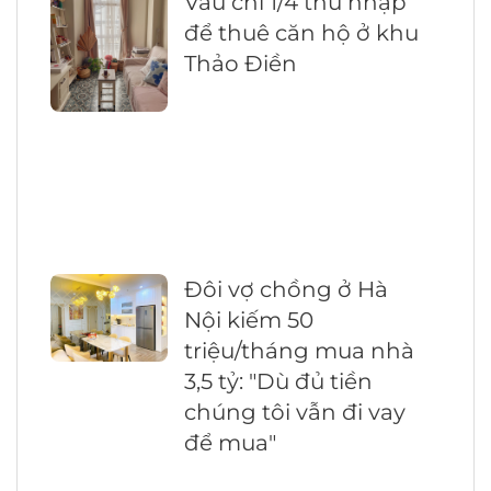
Vâu chi 1/4 thu nhập
để thuê căn hộ ở khu
Thảo Điền
Đôi vợ chồng ở Hà
Nội kiếm 50
triệu/tháng mua nhà
3,5 tỷ: "Dù đủ tiền
chúng tôi vẫn đi vay
để mua"