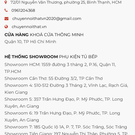
72/01 Nguyễn Văn Thương, phường 25, Bình Thạnh, HCM
0961204368
chuyennoithatvn2020@gmail.com
chuyennoithat.vn
CỬA HÀNG
KHOÁ CỬA THÔNG MINH
Quận 10, TP Hồ Chí Minh
HỆ THỐNG SHOWROOM
PHỤ KIỆN TỦ BẾP
Showroom HCM: 1559 đường 3 tháng 2, P.16, Quận 11,
TP.HCM
Showroom Cần Thơ: 55 Đường 3/2, TP Cần Thơ
Showroom 4: 510-512 Đường 3 Tháng 2, Vĩnh Lạc, Rạch Giá,
Kien Giang
Showroom 5: 357 Trần Hưng Đạo, P. Mỹ Phước, TP. Long
Xuyên, An Giang
Showroom 6: 19 Trần Hưng Đạo, P. Mỹ Phước, TP. Long
Xuyên, An Giang
Showroom 7: 185 Quốc lộ 1A, P. 7, TP. Sóc Trăng, Sóc Trăng
Showroom Tiền Giang: 197 Nguyễn Thị Thập, Phường 5, TP.