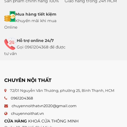
Sản phẩm chính hãng 100%
Giao hàng trong 24h HCM
Mua hàng tiết kiệm
Khuyến mãi khi mua
Online
Hỗ trợ online 24/7
Gọi 0961204368 để được
tư vấn
CHUYÊN NỘI THẤT
72/01 Nguyễn Văn Thương, phường 25, Bình Thạnh, HCM
0961204368
chuyennoithatvn2020@gmail.com
chuyennoithat.vn
CỬA HÀNG
KHOÁ CỬA THÔNG MINH