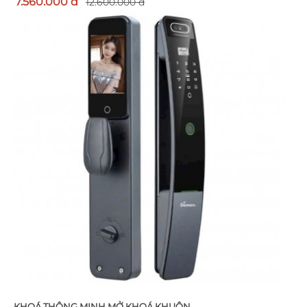
7.560.000 đ
12.600.000 đ
KHOÁ THÔNG MINH MỞ KHOÁ KHUÔN...