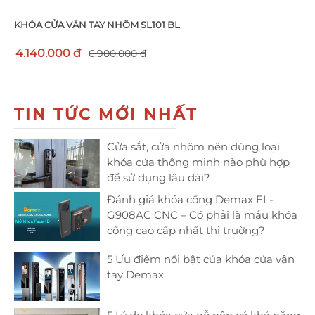
KHÓA CỬA VÂN TAY NHÔM SL101 BL
4.140.000 đ
6.900.000 đ
TIN TỨC MỚI NHẤT
Cửa sắt, cửa nhôm nên dùng loại
khóa cửa thông minh nào phù hợp
để sử dụng lâu dài?
Đánh giá khóa cổng Demax EL-
G908AC CNC – Có phải là mẫu khóa
cổng cao cấp nhất thị trường?
5 Ưu điểm nổi bật của khóa cửa vân
tay Demax