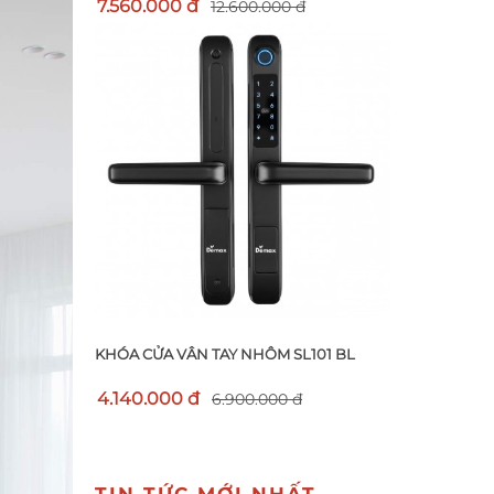
7.560.000 đ
12.600.000 đ
KHÓA CỬA VÂN TAY NHÔM SL101 BL
4.140.000 đ
6.900.000 đ