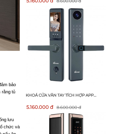
5.160.000 đ
8.600.000 đ
đảm bảo 
rằng tủ 
KHOÁ CỬA VÂN TAY TÍCH HỢP APP...
5.160.000 đ
8.600.000 đ
ng lưu 
tổ chức và 