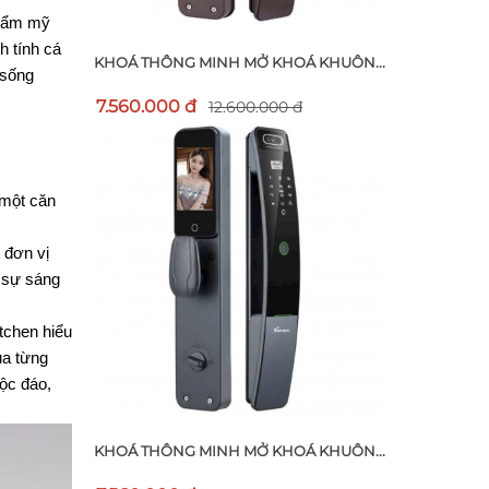
hẩm mỹ 
 tính cá 
KHOÁ THÔNG MINH MỞ KHOÁ KHUÔN...
sống 
7.560.000 đ
12.600.000 đ
một căn 
đơn vị 
 sự sáng 
chen hiểu 
a từng 
ộc đáo, 
KHOÁ THÔNG MINH MỞ KHOÁ KHUÔN...