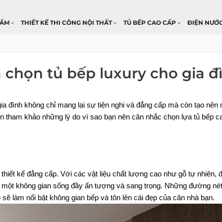
HẨM
THIẾT KẾ THI CÔNG NỘI THẤT
TỦ BẾP CAO CẤP
ĐIỆN NƯỚ
 chọn tủ bếp luxury cho gia đ
 gia đình không chỉ mang lại sự tiện nghi và đẳng cấp mà còn tạo nên
n tham khảo những lý do vì sao bạn nên cân nhắc chọn lựa tủ bếp c
iết kế đẳng cấp. Với các vật liệu chất lượng cao như gỗ tự nhiên, đ
 một không gian sống đầy ấn tượng và sang trọng. Những đường nét t
o sẽ làm nổi bật không gian bếp và tôn lên cái đẹp của căn nhà bạn.