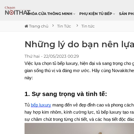
KHÓA CỬA THÔNG MINH
PHỤ KIỆN TỦ BẾP
SẢN P
Trang chủ
Tin Tức
Tin tức
Những lý do bạn nên lựa
Thứ hai - 22/05/2023 00:29
Việc lựa chọn tủ bếp luxury, hiện đại và sang trọng cho
gian sống thú vị và đáng mơ ước. Hãy cùng Novakitche
này:
1. Sự sang trọng và tinh tế: 
Tủ 
bếp luxury
 mang đến vẻ đẹp đỉnh cao và phong cách th
hay hợp kim nhôm, kính cường lực, tủ bếp luxury tạo ra
sự chăm chút trong từng chi tiết, và các hoạ tiết độc đá