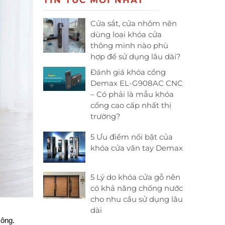
TIN TỨC MỚI NHẤT
Cửa sắt, cửa nhôm nên
dùng loại khóa cửa
thông minh nào phù
hợp để sử dụng lâu dài?
Đánh giá khóa cổng
Demax EL-G908AC CNC
– Có phải là mẫu khóa
cổng cao cấp nhất thị
trường?
5 Ưu điểm nổi bật của
khóa cửa vân tay Demax
5 Lý do khóa cửa gỗ nên
có khả năng chống nước
cho nhu cầu sử dụng lâu
dài
ông. 