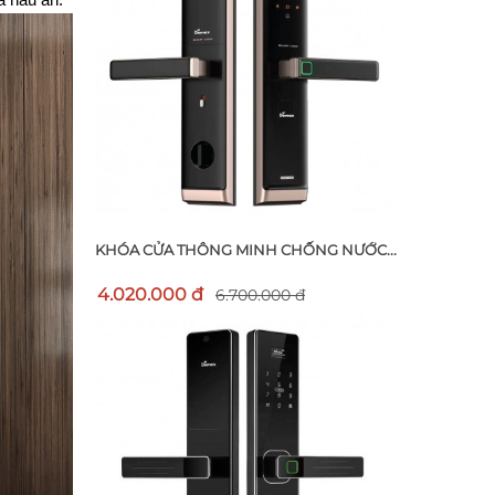
à nấu ăn.
KHÓA CỬA THÔNG MINH CHỐNG NƯỚC...
4.020.000 đ
6.700.000 đ