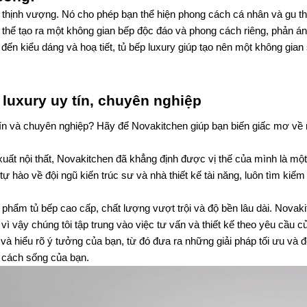
 thịnh vượng. Nó cho phép bạn thể hiện phong cách cá nhân và gu t
ó thể tạo ra một không gian bếp độc đáo và phong cách riêng, phản ánh
đến kiểu dáng và hoạ tiết, tủ bếp luxury giúp tạo nên một không gian 
 luxury uy tín, chuyên nghiệp
 tín và chuyên nghiệp? Hãy để Novakitchen giúp bạn biến giấc mơ về 
uất nội thất, Novakitchen đã khẳng định được vị thế của mình là một 
 tự hào về đội ngũ kiến trúc sư và nhà thiết kế tài năng, luôn tìm kiếm
ẩm tủ bếp cao cấp, chất lượng vượt trội và độ bền lâu dài. Novakit
ì vậy chúng tôi tập trung vào việc tư vấn và thiết kế theo yêu cầu củ
và hiểu rõ ý tưởng của bạn, từ đó đưa ra những giải pháp tối ưu và đ
 cách sống của bạn.