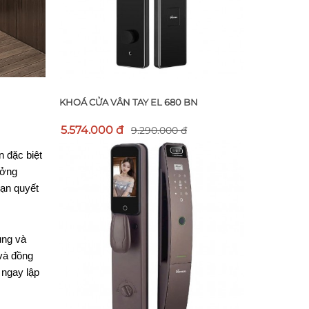
KHOÁ CỬA VÂN TAY EL 680 BN
5.574.000 đ
9.290.000 đ
 đặc biệt 
ởng 
ạn quyết 
ng và 
và đồng 
 ngay lập 