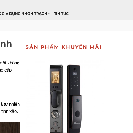
C GIA DỤNG NHƠN TRẠCH
TIN TỨC
ình
SẢN PHẨM KHUYẾN MÃI
 một không
ao cấp
á tự nhiên 
inh xảo, 