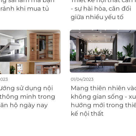
g sai lầm mà bạn
Thiết kế nội thất căn
tránh khi mua tủ
- sự hài hòa, cân đối
giữa nhiều yếu tố
2023
01/04/2023
ướng sử dụng nội
Mang thiên nhiên và
 thông minh trong
không gian sống - x
căn hộ ngày nay
hướng mới trong thi
kế nội thất