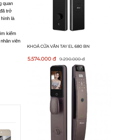
g quan 
ã trở 
ình là 
ìm kiếm 
nhân viên 
KHOÁ CỬA VÂN TAY EL 680 BN
5.574.000 đ
9.290.000 đ