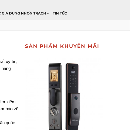
C GIA DỤNG NHƠN TRẠCH
TIN TỨC
SẢN PHẨM KHUYẾN MÃI
ất uy tín,
h hàng
tìm kiếm 
m bảo về 
ẩn quốc 
.