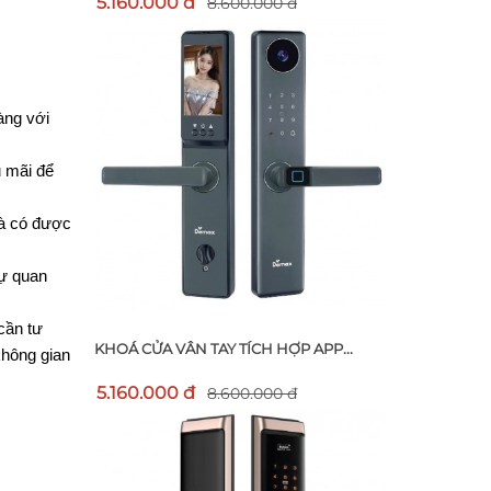
5.160.000 đ
8.600.000 đ
ng với 
 mãi để 
à có được 
ự quan 
ần tư 
KHOÁ CỬA VÂN TAY TÍCH HỢP APP...
hông gian 
5.160.000 đ
8.600.000 đ