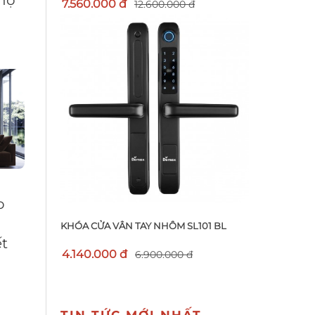
 hộ
7.560.000 đ
12.600.000 đ
o
u
KHÓA CỬA VÂN TAY NHÔM SL101 BL
ết
4.140.000 đ
6.900.000 đ