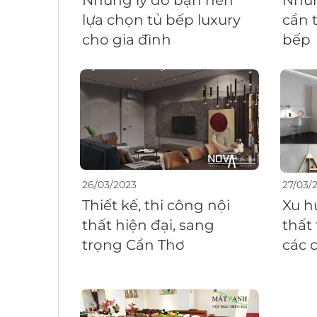
Những lý do bạn nên
Nhữn
lựa chọn tủ bếp luxury
cần 
cho gia đình
bếp
26/03/2023
27/03/
Thiết kế, thi công nội
Xu h
thất hiện đại, sang
thất
trọng Cần Thơ
các 