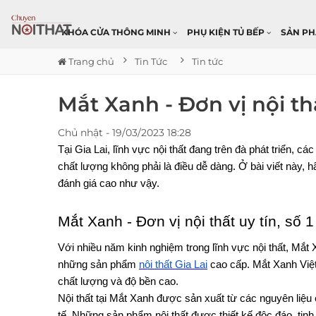
KHÓA CỬA THÔNG MINH
PHỤ KIỆN TỦ BẾP
SẢN P
Trang chủ
Tin Tức
Tin tức
Mắt Xanh - Đơn vị nội thất
Chủ nhật - 19/03/2023 18:28
Tại Gia Lai, lĩnh vực nội thất đang trên đà phát triển, cá
chất lượng không phải là điều dễ dàng. Ở bài viết này, 
đánh giá cao như vậy.
Mắt Xanh - Đơn vị nội thất uy tín, số 1
Với nhiều năm kinh nghiệm trong lĩnh vực nội thất, Mắt 
những sản phẩm 
nội thất Gia Lai
 cao cấp. Mắt Xanh Vi
chất lượng và độ bền cao.
Nội thất tại Mắt Xanh được sản xuất từ các nguyên liệu 
tế. Những sản phẩm nội thất được thiết kế độc đáo, ti