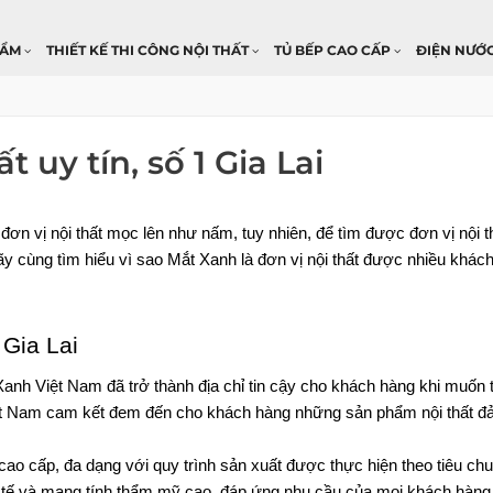
HẨM
THIẾT KẾ THI CÔNG NỘI THẤT
TỦ BẾP CAO CẤP
ĐIỆN NƯỚ
 uy tín, số 1 Gia Lai
c đơn vị nội thất mọc lên như nấm, tuy nhiên, để tìm được đơn vị nội th
hãy cùng tìm hiểu vì sao Mắt Xanh là đơn vị nội thất được nhiều khác
 Gia Lai
Xanh Việt Nam đã trở thành địa chỉ tin cậy cho khách hàng khi muốn 
ệt Nam cam kết đem đến cho khách hàng những sản phẩm nội thất đả
cao cấp, đa dạng với quy trình sản xuất được thực hiện theo tiêu chu
nh tế và mang tính thẩm mỹ cao, đáp ứng nhu cầu của mọi khách hàng