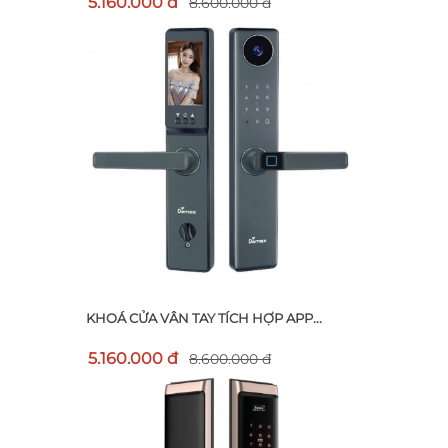
5.160.000 đ
8.600.000 đ
KHOÁ CỬA VÂN TAY TÍCH HỢP APP...
5.160.000 đ
8.600.000 đ