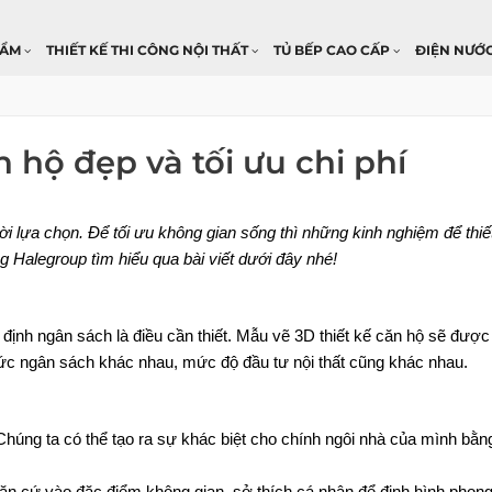
HẨM
THIẾT KẾ THI CÔNG NỘI THẤT
TỦ BẾP CAO CẤP
ĐIỆN NƯỚ
 hộ đẹp và tối ưu chi phí
ời lựa chọn. Để tối ưu không gian sống thì những kinh nghiệm để thiết
 Halegroup tìm hiểu qua bài viết dưới đây nhé!
 định ngân sách là điều cần thiết. Mẫu vẽ 3D thiết kế căn hộ sẽ được
ức ngân sách khác nhau, mức độ đầu tư nội thất cũng khác nhau.
húng ta có thể tạo ra sự khác biệt cho chính ngôi nhà của mình bằng