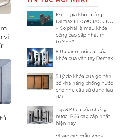
TIN TỨC MỚI NHẤT
Đánh giá khóa cổng
Demax EL-G908AC CNC
làm
– Có phải là mẫu khóa
cổng cao cấp nhất thị
 vị
trường?
ín
5 Ưu điểm nổi bật của
khóa cửa vân tay Demax
5 Lý do khóa cửa gỗ nên
có khả năng chống nước
cho nhu cầu sử dụng lâu
dài
Top 3 Khóa cửa chống
nước IP66 cao cấp nhất
tủ
hiện nay
Vì sao các mẫu khóa