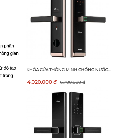
n phân 
hông gian 
 đó tạo 
KHÓA CỬA THÔNG MINH CHỐNG NƯỚC...
 trong 
4.020.000 đ
6.700.000 đ