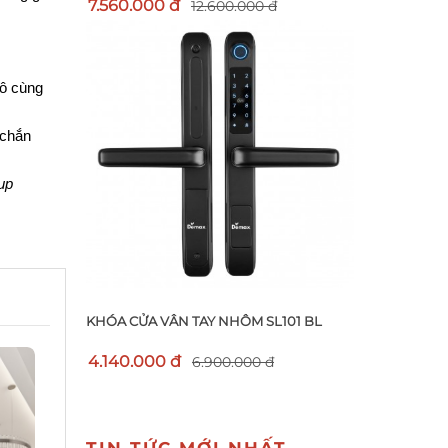
7.560.000 đ
12.600.000 đ
ô cùng 
chắn 
p 
KHÓA CỬA VÂN TAY NHÔM SL101 BL
4.140.000 đ
6.900.000 đ