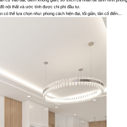
 căn cứ vào đặc điểm không gian, sở thích cá nhân để định hình phong
đồ nội thất và ước tính được chi phí đầu tư.
n có thể lựa chọn như: phong cách hiện đại, tối giản, tân cổ điển…