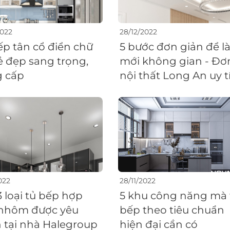
2022
28/12/2022
ếp tân cổ điển chữ
5 bước đơn giản để 
Vẻ đẹp sang trọng,
mới không gian - Đơn
 cấp
nội thất Long An uy t
022
28/11/2022
3 loại tủ bếp hợp
5 khu công năng mà 
nhôm được yêu
bếp theo tiêu chuẩn
h tại nhà Halegroup
hiện đại cần có