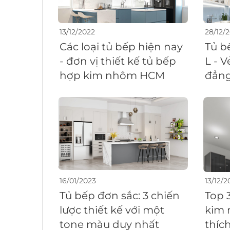
13/12/2022
28/12/
Các loại tủ bếp hiện nay
Tủ b
- đơn vị thiết kế tủ bếp
L - 
hợp kim nhôm HCM
đẳng
16/01/2023
13/12/2
Tủ bếp đơn sắc: 3 chiến
Top 
lược thiết kế với một
kim 
tone màu duy nhất
thíc