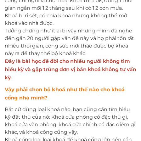
cổng chỉ nghĩ là chọn loại khoá to là ok, dùng 1 thời
gian ngắn mới 1,2 tháng sau khi có 1,2 cơn mưa.
Khoá bị rỉ sét, có chìa khoá nhưng không thể mở
khoá vào nhà được.
Tưởng chừng như ít ai bị vậy nhưng mình đã nghe
đến gần 20 người gặp vấn đề này và họ phải tốn rất
nhiều thời gian, công sức mới tháo được bộ khoá
này ra để thay thế bộ khoá khác.
Đây là bài học để đời cho nhiều người không tìm
hiểu kỹ và gặp trúng đơn vị bán khoá không tư vấn
kỹ.
Vậy phải chọn bộ khoá như thế nào cho khoá
cổng nhà mình?
Bất cứ dùng loại khoá nào, bạn cũng cần tìm hiểu
kỹ đặt thù của nó: Khoá cửa phòng có đặc thù gì,
khoá cửa văn phòng, khoá cửa chính có đặc điểm gì
khác, và khoá cổng cũng vậy.
Khoá cổng loại loại khoá để khoá cổng lớn nên cần