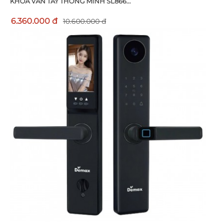
KHOÁ VÂN TAY THÔNG MINH SL866...
6.360.000 đ
10.600.000 đ