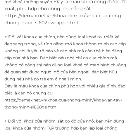
Đây là mẫu khoá cổng được đề
mở khoá thường xuyên.
xuất, phù hợp cho cổng lớn, cổng sắt:
https://demax.net.vn/khoa-demax/khoa-cua-cong-
chong-nuoc-sl602pw-app.html
+
Đối với khoá cửa chính, nên dùng loại khoá to, thiết kế
đẹp sang trọng, và tính năng mở khoá thông minh cao cấp.
Không chỉ là yếu tố bảo vệ căn nhà mà còn thể hiện đẳng
cấp của nhà bạn.
Đặc biệt nếu nhà chỉ có cửa chính mà
không có cổng thì nên dùng loại khoá có màn hình chuông
để quan sát được người gõ cửa bên ngoài, đặc biệt hữu
dụng nếu nhà có trẻ em ở nhà 1 mình.
Đây là mẫu khoá cửa chính phù hợp với nhiều gia đình, đặc
biệt là căn hộ chung cư:
https://demax.net.vn/khoa-cua-thong-minh/khoa-van-tay-
thong-minh-sl868gs.html
+ Đối với khoá cửa nhôm, sắt có đố cửa nhỏ, bạn nên dùng
loại khoá cửa nhôm. Tuỳ trường hợp bạn lắp loại chống