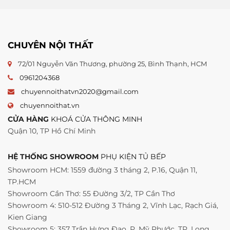
CHUYÊN NỘI THẤT
72/01 Nguyễn Văn Thương, phường 25, Bình Thạnh, HCM
0961204368
chuyennoithatvn2020@gmail.com
chuyennoithat.vn
CỬA HÀNG
KHOÁ CỬA THÔNG MINH
Quận 10, TP Hồ Chí Minh
HỆ THỐNG SHOWROOM
PHỤ KIỆN TỦ BẾP
Showroom HCM: 1559 đường 3 tháng 2, P.16, Quận 11,
TP.HCM
Showroom Cần Thơ: 55 Đường 3/2, TP Cần Thơ
Showroom 4: 510-512 Đường 3 Tháng 2, Vĩnh Lạc, Rạch Giá,
Kien Giang
Showroom 5: 357 Trần Hưng Đạo, P. Mỹ Phước, TP. Long