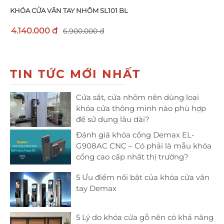
KHÓA CỬA VÂN TAY NHÔM SL101 BL
4.140.000 đ
6.900.000 đ
TIN TỨC MỚI NHẤT
Cửa sắt, cửa nhôm nên dùng loại
khóa cửa thông minh nào phù hợp
để sử dụng lâu dài?
Đánh giá khóa cổng Demax EL-
G908AC CNC – Có phải là mẫu khóa
cổng cao cấp nhất thị trường?
5 Ưu điểm nổi bật của khóa cửa vân
tay Demax
5 Lý do khóa cửa gỗ nên có khả năng