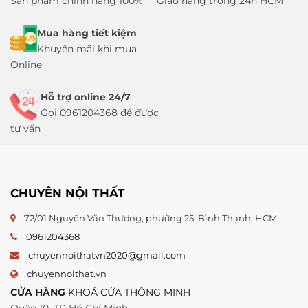
Sản phẩm chính hãng 100%
Giao hàng trong 24h HCM
Mua hàng tiết kiệm
Khuyến mãi khi mua
Online
Hỗ trợ online 24/7
Gọi 0961204368 để được
tư vấn
CHUYÊN NỘI THẤT
72/01 Nguyễn Văn Thương, phường 25, Bình Thạnh, HCM
0961204368
chuyennoithatvn2020@gmail.com
chuyennoithat.vn
CỬA HÀNG
KHOÁ CỬA THÔNG MINH
Quận 10, TP Hồ Chí Minh