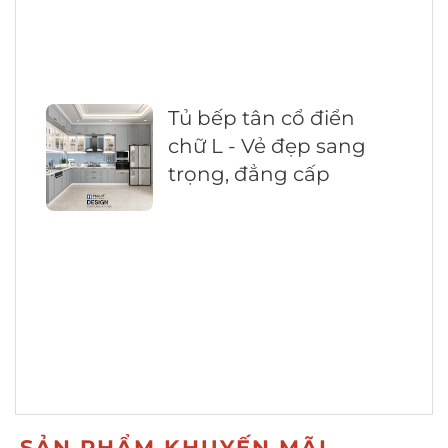
Tủ bếp tân cổ điển
chữ L - Vẻ đẹp sang
trọng, đẳng cấp
SẢN PHẨM KHUYẾN MÃI