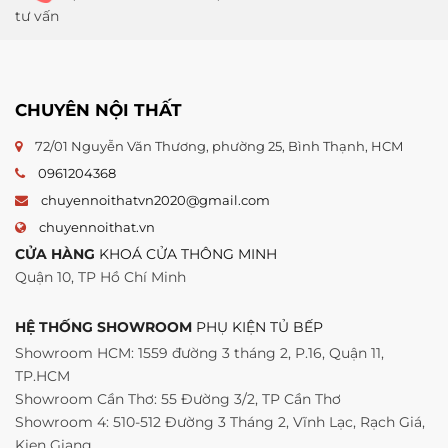
tư vấn
CHUYÊN NỘI THẤT
72/01 Nguyễn Văn Thương, phường 25, Bình Thạnh, HCM
0961204368
chuyennoithatvn2020@gmail.com
chuyennoithat.vn
CỬA HÀNG
KHOÁ CỬA THÔNG MINH
Quận 10, TP Hồ Chí Minh
HỆ THỐNG SHOWROOM
PHỤ KIỆN TỦ BẾP
Showroom HCM: 1559 đường 3 tháng 2, P.16, Quận 11,
TP.HCM
Showroom Cần Thơ: 55 Đường 3/2, TP Cần Thơ
Showroom 4: 510-512 Đường 3 Tháng 2, Vĩnh Lạc, Rạch Giá,
Kien Giang