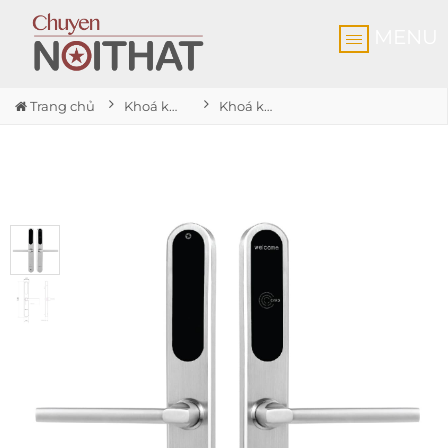
MENU
Trang chủ
Khoá khách sạn
Khoá khách sạn cửa nhôm HSl330SS