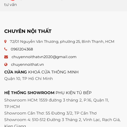
tư vấn
CHUYÊN NỘI THẤT
72/01 Nguyễn Văn Thương, phường 25, Bình Thạnh, HCM
0961204368
chuyennoithatvn2020@gmail.com
chuyennoithat.vn
CỬA HÀNG
KHOÁ CỬA THÔNG MINH
Quận 10, TP Hồ Chí Minh
HỆ THỐNG SHOWROOM
PHỤ KIỆN TỦ BẾP
Showroom HCM: 1559 đường 3 tháng 2, P.16, Quận 11,
TP.HCM
Showroom Cần Thơ: 55 Đường 3/2, TP Cần Thơ
Showroom 4: 510-512 Đường 3 Tháng 2, Vĩnh Lạc, Rạch Giá,
Kien Giang