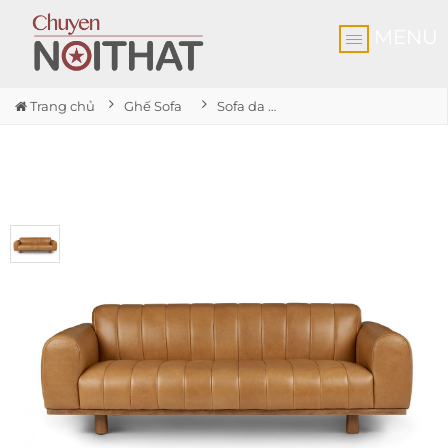
MENU
Trang chủ
Ghế Sofa
Sofa da cổ điển Texada Taos Tan