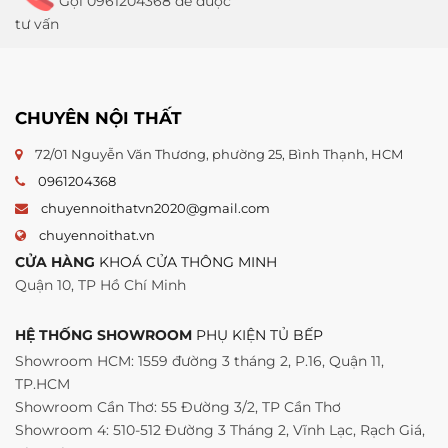
Gọi 0961204368 để được
tư vấn
CHUYÊN NỘI THẤT
72/01 Nguyễn Văn Thương, phường 25, Bình Thạnh, HCM
0961204368
chuyennoithatvn2020@gmail.com
chuyennoithat.vn
CỬA HÀNG
KHOÁ CỬA THÔNG MINH
Quận 10, TP Hồ Chí Minh
HỆ THỐNG SHOWROOM
PHỤ KIỆN TỦ BẾP
Showroom HCM: 1559 đường 3 tháng 2, P.16, Quận 11,
TP.HCM
Showroom Cần Thơ: 55 Đường 3/2, TP Cần Thơ
Showroom 4: 510-512 Đường 3 Tháng 2, Vĩnh Lạc, Rạch Giá,