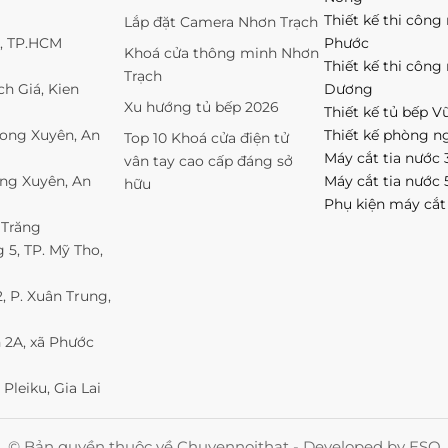
Thiết kế thi công
Lắp đặt Camera Nhơn Trạch
1, TP.HCM
Phước
Khoá cửa thông minh Nhơn
Thiết kế thi công
Trạch
h Giá, Kien
Dương
Xu hướng tủ bếp 2026
Thiết kế tủ bếp V
Long Xuyên, An
Thiết kế phòng n
Top 10 Khoá cửa điện tử
Máy cắt tia nước 
vân tay cao cấp đáng sở
ong Xuyên, An
Máy cắt tia nước 
hữu
Phụ kiện máy cắt
 Trăng
5, TP. Mỹ Tho,
 P. Xuân Trung,
 2A, xã Phước
Pleiku, Gia Lai
© Bản quyền thuộc về Chuyennoithat - Developed by ESO