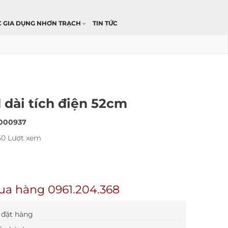
C GIA DỤNG NHƠN TRẠCH
TIN TỨC
 dài tích điện 52cm
000937
50 Lượt xem
ua hàng 0961.204.368
đặt hàng