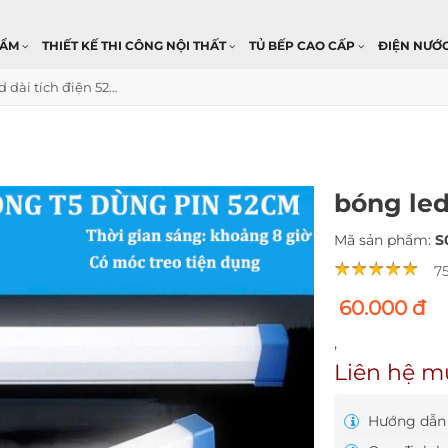
HẨM
THIẾT KẾ THI CÔNG NỘI THẤT
TỦ BẾP CAO CẤP
ĐIỆN NƯỚ
bóng led dài tích điện 52cm
bóng led
Mã sản phẩm:
S
7
60.000 đ
,
Liên hệ m
Hướng dẫn 